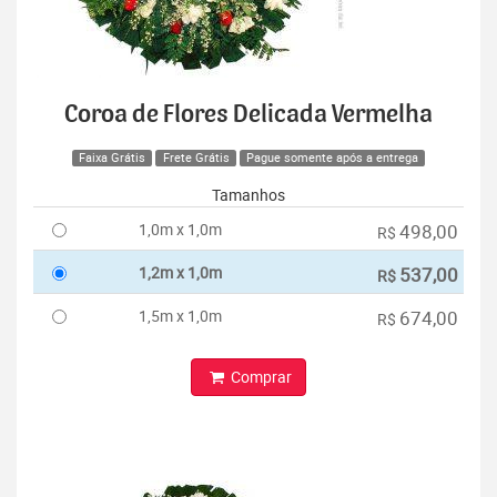
Coroa de Flores Delicada Vermelha
Faixa Grátis
Frete Grátis
Pague somente após a entrega
Tamanhos
1,0m x 1,0m
498,00
R$
1,2m x 1,0m
537,00
R$
1,5m x 1,0m
674,00
R$
Comprar