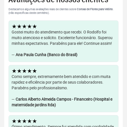
Destacamos algumas avaliações reais de clientes sobre
Coroas de Flores para Velório
.
(não específicas deste cemitério).
★★★★★
Gostei muito do atendimento que recebi. O Rodolfo foi
muito atencioso e solícito. Excelente funcionário. Superou
minhas expectativas. Parabéns para ele! Continue assim!
—
Ana Paula Cunha (Banco do Brasil)
★★★★★
Como sempre, extremamente bem atendido e com muita
rapidez e eficiência por parte de seus colaboradores.
Parabéns pelo profissionalismo.
—
Carlos Alberto Almeida Campos - Financeiro (Hospital e
maternidade jardins ltda)
★★★★★
Ótimo atendimento. Sempre fui atendida com cordialidade