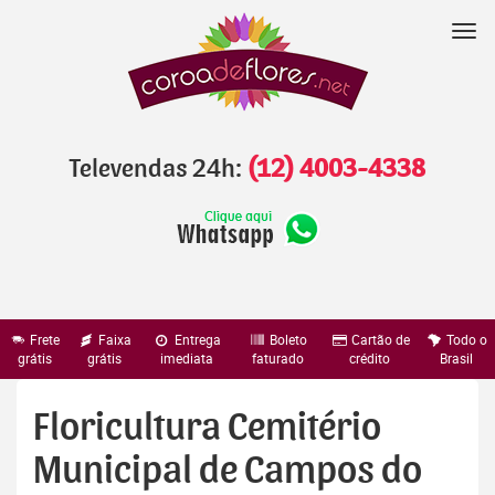
Pular
para
Nav
o
conteúdo
Televendas 24h:
(12) 4003-4338
Frete
Faixa
Entrega
Boleto
Cartão de
Todo o
grátis
grátis
imediata
faturado
crédito
Brasil
Floricultura Cemitério
Municipal de Campos do