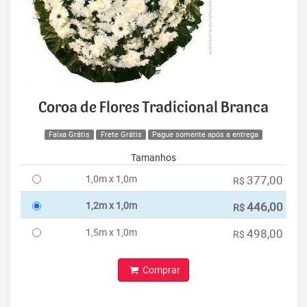
Coroa de Flores Tradicional Branca
Faixa Grátis
Frete Grátis
Pague somente após a entrega
Tamanhos
1,0m x 1,0m
377,00
R$
1,2m x 1,0m
446,00
R$
1,5m x 1,0m
498,00
R$
Comprar