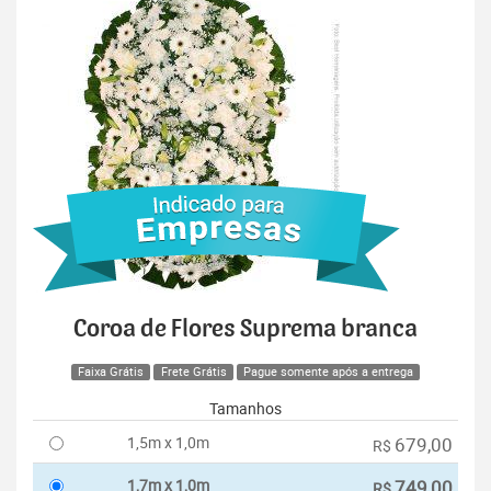
Coroa de Flores Suprema branca
Faixa Grátis
Frete Grátis
Pague somente após a entrega
Tamanhos
1,5m x 1,0m
679,00
R$
1,7m x 1,0m
749,00
R$