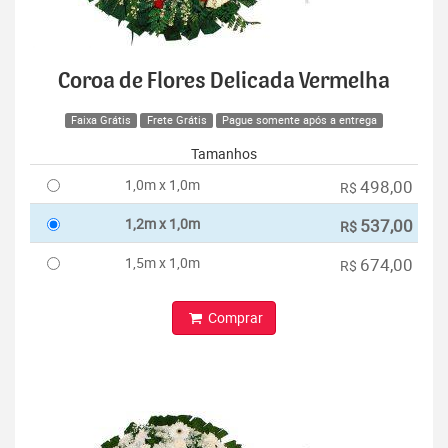
Coroa de Flores Delicada Vermelha
Faixa Grátis
Frete Grátis
Pague somente após a entrega
Tamanhos
1,0m x 1,0m
498,00
R$
1,2m x 1,0m
537,00
R$
1,5m x 1,0m
674,00
R$
Comprar