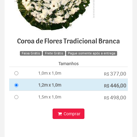
Coroa de Flores Tradicional Branca
Faixa Grátis
Frete Grátis
Pague somente após a entrega
Tamanhos
1,0m x 1,0m
377,00
R$
1,2m x 1,0m
446,00
R$
1,5m x 1,0m
498,00
R$
Comprar