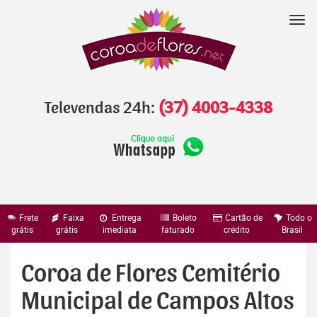
Pular
para
Nav
o
conteúdo
Televendas 24h:
(37) 4003-4338
Frete
Faixa
Entrega
Boleto
Cartão de
Todo o
grátis
grátis
imediata
faturado
crédito
Brasil
Coroa de Flores Cemitério
Municipal de Campos Altos