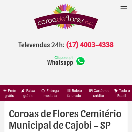
Pular
para
Nav
o
conteúdo
Televendas 24h:
(17) 4003-4338
Frete
Faixa
Entrega
Boleto
Cartão de
Todo o
grátis
grátis
imediata
faturado
crédito
Brasil
Coroas de Flores Cemitério
Municipal de Cajobi – SP