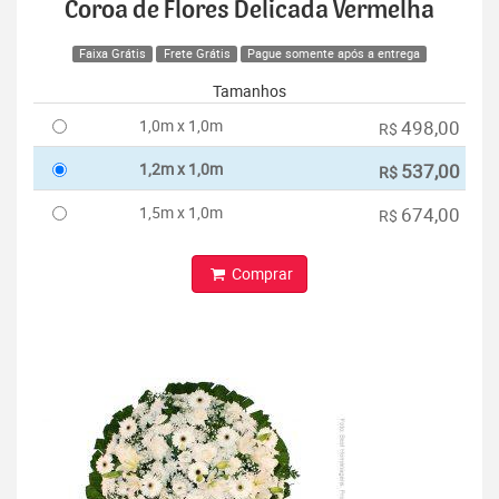
Coroa de Flores Delicada Vermelha
Faixa Grátis
Frete Grátis
Pague somente após a entrega
Tamanhos
1,0m x 1,0m
498,00
R$
1,2m x 1,0m
537,00
R$
1,5m x 1,0m
674,00
R$
Comprar