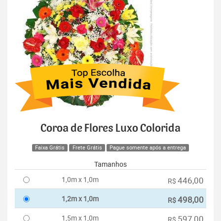
Coroa de Flores Luxo Colorida
Faixa Grátis
Frete Grátis
Pague somente após a entrega
Tamanhos
1,0m x 1,0m
446,00
R$
1,2m x 1,0m
498,00
R$
1,5m x 1,0m
597,00
R$