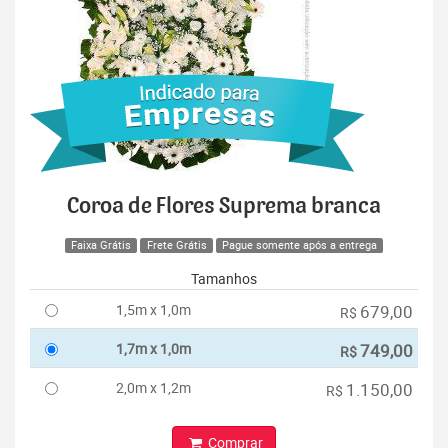
Coroa de Flores Suprema branca
Faixa Grátis
Frete Grátis
Pague somente após a entrega
Tamanhos
1,5m x 1,0m
679,00
R$
1,7m x 1,0m
749,00
R$
2,0m x 1,2m
1.150,00
R$
Comprar