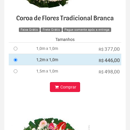
Coroa de Flores Tradicional Branca
Faixa Grátis
Frete Grátis
Pague somente após a entrega
Tamanhos
1,0m x 1,0m
377,00
R$
1,2m x 1,0m
446,00
R$
1,5m x 1,0m
498,00
R$
Comprar