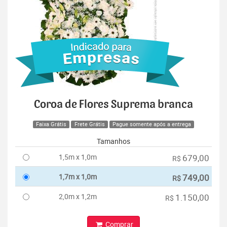
Coroa de Flores Suprema branca
Faixa Grátis
Frete Grátis
Pague somente após a entrega
Tamanhos
1,5m x 1,0m
679,00
R$
1,7m x 1,0m
749,00
R$
2,0m x 1,2m
1.150,00
R$
Comprar