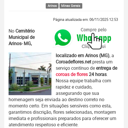
Arinos
Minas Gerais
Página atualizada em: 06/11/2025 12:53
No
Cemitério
Municipal de
Arinos- MG,
localizado em Arinos (MG)
, a
Coroadeflores.net
presta um
serviço contínuo de
entrega de
coroas de flores
24 horas
.
Nossa equipe trabalha com
rapidez e cuidado,
assegurando que sua
homenagem seja enviada ao destino correto no
momento certo. Em situações sensíveis como esta,
garantimos discrição, flores selecionadas, montagem
imediata e profissionais preparados para oferecer um
atendimento respeitoso e eficiente.