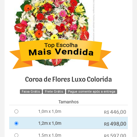
Coroa de Flores Luxo Colorida
Faixa Grátis
Frete Grátis
Pague somente após a entrega
Tamanhos
1,0m x 1,0m
446,00
R$
1,2m x 1,0m
498,00
R$
1,5m x 1,0m
597,00
R$