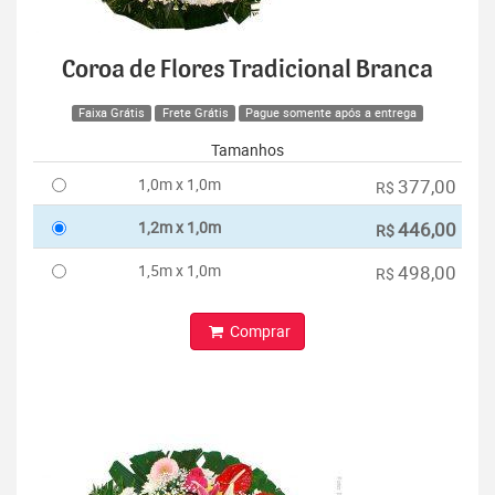
Coroa de Flores Tradicional Branca
Faixa Grátis
Frete Grátis
Pague somente após a entrega
Tamanhos
1,0m x 1,0m
377,00
R$
1,2m x 1,0m
446,00
R$
1,5m x 1,0m
498,00
R$
Comprar