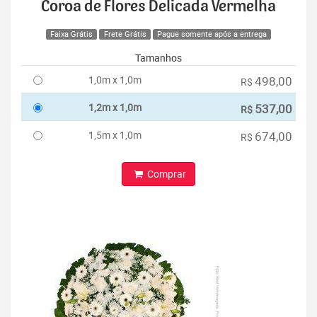
Coroa de Flores Delicada Vermelha
Faixa Grátis
Frete Grátis
Pague somente após a entrega
Tamanhos
1,0m x 1,0m
498,00
R$
1,2m x 1,0m
537,00
R$
1,5m x 1,0m
674,00
R$
Comprar