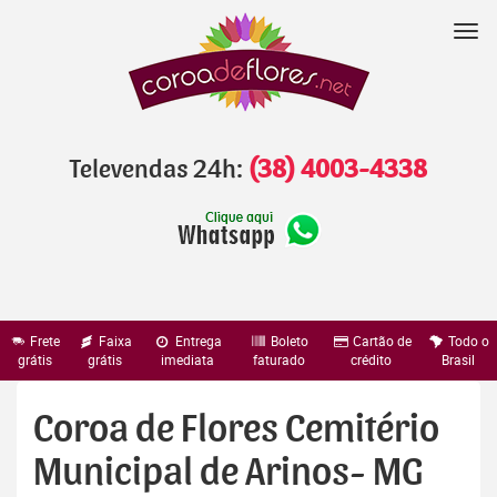
Pular
para
Nav
o
conteúdo
Televendas 24h:
(38) 4003-4338
Frete
Faixa
Entrega
Boleto
Cartão de
Todo o
grátis
grátis
imediata
faturado
crédito
Brasil
Coroa de Flores Cemitério
Municipal de Arinos- MG