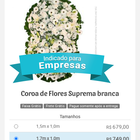
Coroa de Flores Suprema branca
Faixa Grátis
Frete Grátis
Pague somente após a entrega
Tamanhos
1,5m x 1,0m
679,00
R$
1,7m x 1,0m
749,00
R$