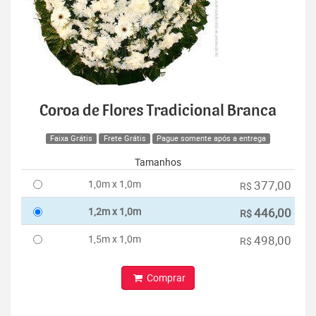
Coroa de Flores Tradicional Branca
Faixa Grátis
Frete Grátis
Pague somente após a entrega
Tamanhos
1,0m x 1,0m
377,00
R$
1,2m x 1,0m
446,00
R$
1,5m x 1,0m
498,00
R$
Comprar