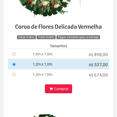
Coroa de Flores Delicada Vermelha
Faixa Grátis
Frete Grátis
Pague somente após a entrega
Tamanhos
1,0m x 1,0m
498,00
R$
1,2m x 1,0m
537,00
R$
1,5m x 1,0m
674,00
R$
Comprar