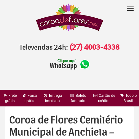
Pular
para
Nav
o
conteúdo
Televendas 24h:
(27) 4003-4338
Frete
Faixa
Entrega
Boleto
Cartão de
Todo o
grátis
grátis
imediata
faturado
crédito
Brasil
Coroa de Flores Cemitério
Municipal de Anchieta –