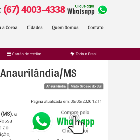
:
(67) 4003-4338
a a Coroa
Cidades
Quem Somos
Contato
Cartão de crédito
Todo o Brasil
– Anaurilândia/MS
Anaurilândia
Mato Grosso do Sul
Página atualizada em: 06/06/2026 12:11
a (MS)
, a
 Nossa
a ao
ição,