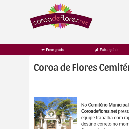
Pular
para
o
conteúdo
Frete grátis
Faixa grátis
Coroa de Flores Cemité
No
Cemitério Municipal
Coroadeflores.net
prest
equipe trabalha com r
destino correto no mom