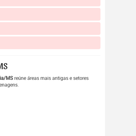
MS
dia/MS
reúne áreas mais antigas e setores
menagens.