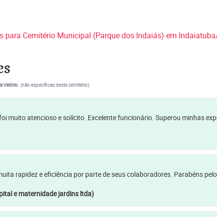
es para Cemitério Municipal (Parque dos Indaiás) em Indaiatub
es
a Velório
. (não específicas deste cemitério).
oi muito atencioso e solícito. Excelente funcionário. Superou minhas ex
a rapidez e eficiência por parte de seus colaboradores. Parabéns pelo
ital e maternidade jardins ltda)