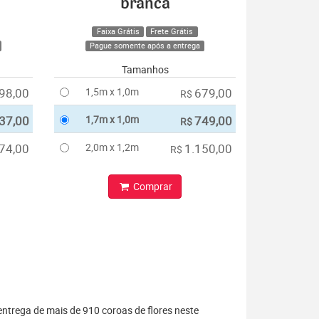
branca
Faixa Grátis
Frete Grátis
Pague somente após a entrega
Tamanhos
98,00
1,5m x 1,0m
679,00
R$
37,00
1,7m x 1,0m
749,00
R$
74,00
2,0m x 1,2m
1.150,00
R$
Comprar
entrega de mais de 910 coroas de flores neste