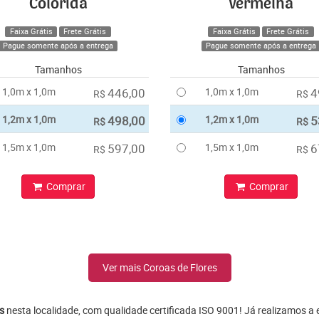
Colorida
Vermelha
Faixa Grátis
Frete Grátis
Faixa Grátis
Frete Grátis
Pague somente após a entrega
Pague somente após a entrega
Tamanhos
Tamanhos
1,0m x 1,0m
446,00
1,0m x 1,0m
4
R$
R$
1,2m x 1,0m
498,00
1,2m x 1,0m
5
R$
R$
1,5m x 1,0m
597,00
1,5m x 1,0m
6
R$
R$
Comprar
Comprar
Ver mais Coroas de Flores
s
nesta localidade, com qualidade certificada ISO 9001! Já realizamos a 