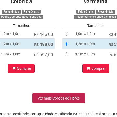
Colorida
Vermelha
Faixa Grátis
Frete Grátis
Faixa Grátis
Frete Grátis
Pague somente após a entrega
Pague somente após a entrega
Tamanhos
Tamanhos
1,0m x 1,0m
446,00
1,0m x 1,0m
4
R$
R$
1,2m x 1,0m
498,00
1,2m x 1,0m
5
R$
R$
1,5m x 1,0m
597,00
1,5m x 1,0m
6
R$
R$
Comprar
Comprar
Ver mais Coroas de Flores
s
nesta localidade, com qualidade certificada ISO 9001! Já realizamos a 