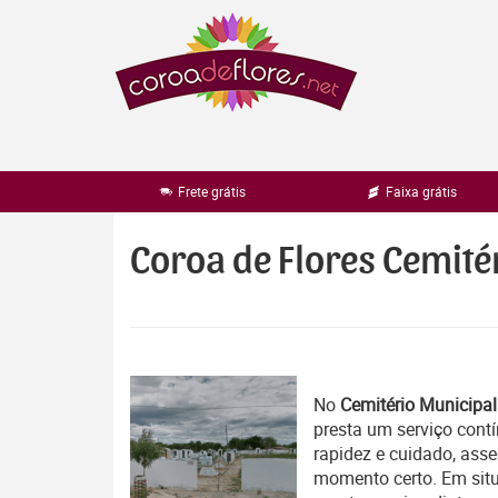
Pular
para
o
conteúdo
Frete grátis
Faixa grátis
Coroa de Flores Cemité
No
Cemitério Municipa
presta um serviço cont
rapidez e cuidado, ass
momento certo. Em situ