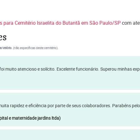
es para Cemitério Israelita do Butantã em São Paulo/SP
com ate
es
a Velório
. (não específicas deste cemitério).
oi muito atencioso e solícito. Excelente funcionário. Superou minhas ex
a rapidez e eficiência por parte de seus colaboradores. Parabéns pelo
ital e maternidade jardins ltda)