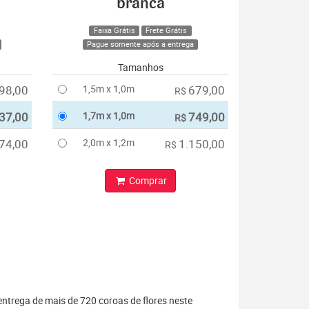
branca
Faixa Grátis
Frete Grátis
Pague somente após a entrega
Tamanhos
98,00
1,5m x 1,0m
679,00
R$
37,00
1,7m x 1,0m
749,00
R$
74,00
2,0m x 1,2m
1.150,00
R$
Comprar
entrega de mais de 720 coroas de flores neste