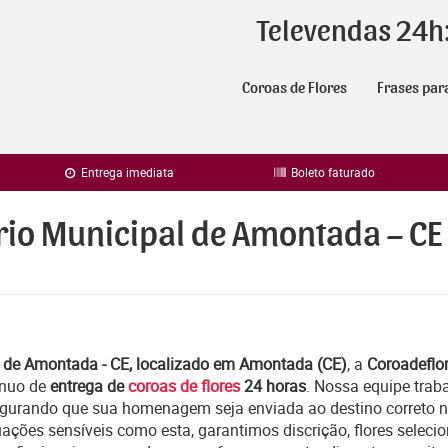
Televendas 24h
Coroas de Flores
Frases par
Entrega imediata
Boleto faturado
rio Municipal de Amontada – CE
l de Amontada - CE, localizado em Amontada (CE)
, a
Coroadeflor
ínuo de
entrega de
coroas de flores
24 horas
. Nossa equipe tra
egurando que sua homenagem seja enviada ao destino correto 
ações sensíveis como esta, garantimos discrição, flores seleci