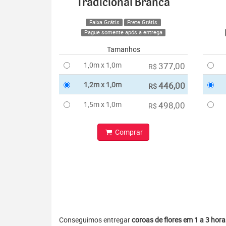
Tradicional Branca
Faixa Grátis
Frete Grátis
Pague somente após a entrega
Tamanhos
1,0m x 1,0m
377,00
R$
1,2m x 1,0m
446,00
R$
1,5m x 1,0m
498,00
R$
Comprar
Conseguimos entregar
coroas de flores em 1 a 3 hora