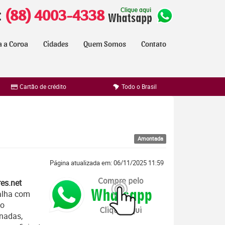
:
(88) 4003-4338
a a Coroa
Cidades
Quem Somos
Contato
Cartão de crédito
Todo o Brasil
Amontada
Página atualizada em: 06/11/2025 11:59
es.net
balha com
no
onadas,