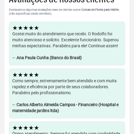
Destacamos algumas avaliações reais de clientes sobre
Coroas de Flores para Velório
.
(não específicas deste cemitério).
★★★★★
Gostei muito do atendimento que recebi. O Rodolfo foi
muito atencioso e solícito. Excelente funcionário. Superou
minhas expectativas. Parabéns para ele! Continue assim!
—
Ana Paula Cunha (Banco do Brasil)
★★★★★
Como sempre, extremamente bem atendido e com muita
rapidez e eficiência por parte de seus colaboradores.
Parabéns pelo profissionalismo.
—
Carlos Alberto Almeida Campos - Financeiro (Hospital e
maternidade jardins ltda)
★★★★★
Ótimo atendimento. Sempre fui atendida com cordialidade