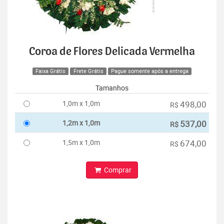
Coroa de Flores Delicada Vermelha
Faixa Grátis
Frete Grátis
Pague somente após a entrega
Tamanhos
1,0m x 1,0m
498,00
R$
1,2m x 1,0m
537,00
R$
1,5m x 1,0m
674,00
R$
Comprar