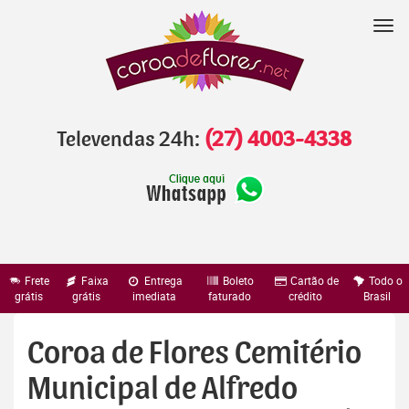
Pular
para
Nav
o
conteúdo
Televendas 24h:
(27) 4003-4338
Frete
Faixa
Entrega
Boleto
Cartão de
Todo o
grátis
grátis
imediata
faturado
crédito
Brasil
Coroa de Flores Cemitério
Municipal de Alfredo