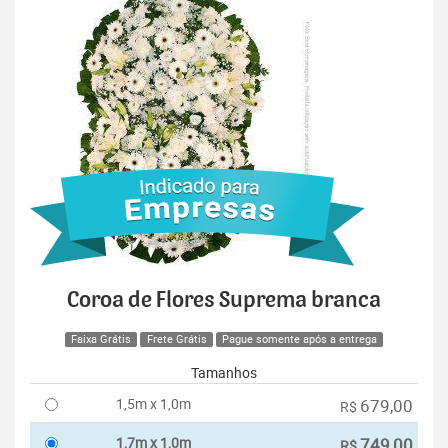
Coroa de Flores Suprema branca
Faixa Grátis
Frete Grátis
Pague somente após a entrega
Tamanhos
1,5m x 1,0m
679,00
R$
1,7m x 1,0m
749,00
R$