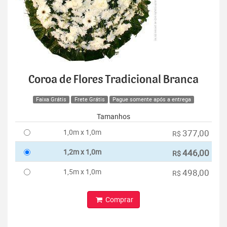
Coroa de Flores Tradicional Branca
Faixa Grátis
Frete Grátis
Pague somente após a entrega
Tamanhos
1,0m x 1,0m
377,00
R$
1,2m x 1,0m
446,00
R$
1,5m x 1,0m
498,00
R$
Comprar