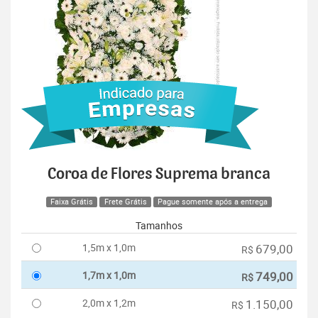
Coroa de Flores Suprema branca
Faixa Grátis
Frete Grátis
Pague somente após a entrega
Tamanhos
1,5m x 1,0m
679,00
R$
1,7m x 1,0m
749,00
R$
2,0m x 1,2m
1.150,00
R$