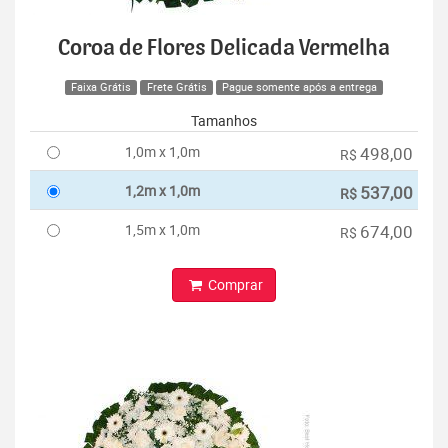
Coroa de Flores Delicada Vermelha
Faixa Grátis
Frete Grátis
Pague somente após a entrega
Tamanhos
1,0m x 1,0m
498,00
R$
1,2m x 1,0m
537,00
R$
1,5m x 1,0m
674,00
R$
Comprar