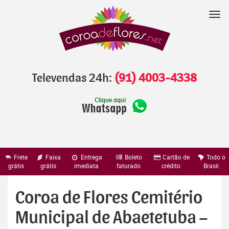
Pular
para
Nav
o
conteúdo
Televendas 24h:
(91) 4003-4338
Frete
Faixa
Entrega
Boleto
Cartão de
Todo o
grátis
grátis
imediata
faturado
crédito
Brasil
Coroa de Flores Cemitério
Municipal de Abaetetuba –