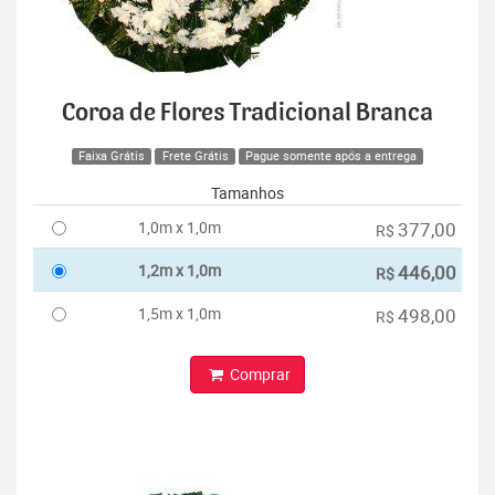
Coroa de Flores Tradicional Branca
Faixa Grátis
Frete Grátis
Pague somente após a entrega
Tamanhos
1,0m x 1,0m
377,00
R$
1,2m x 1,0m
446,00
R$
1,5m x 1,0m
498,00
R$
Comprar