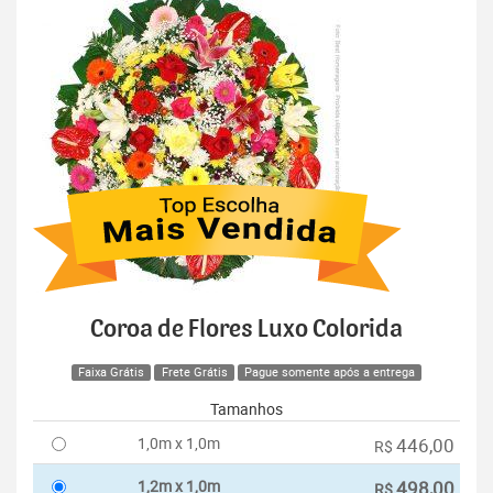
Coroa de Flores Luxo Colorida
Faixa Grátis
Frete Grátis
Pague somente após a entrega
Tamanhos
1,0m x 1,0m
446,00
R$
1,2m x 1,0m
498,00
R$