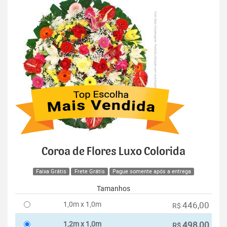
Coroa de Flores Luxo Colorida
Faixa Grátis
Frete Grátis
Pague somente após a entrega
Tamanhos
1,0m x 1,0m
446,00
R$
1,2m x 1,0m
498,00
R$