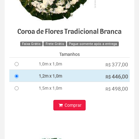
Coroa de Flores Tradicional Branca
Faixa Grátis
Frete Grátis
Pague somente após a entrega
Tamanhos
1,0m x 1,0m
377,00
R$
1,2m x 1,0m
446,00
R$
1,5m x 1,0m
498,00
R$
Comprar