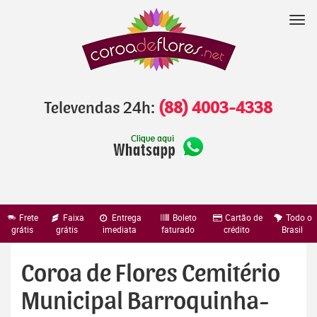
Pular
para
Nav
o
conteúdo
Televendas 24h:
(88) 4003-4338
Frete
Faixa
Entrega
Boleto
Cartão de
Todo o
grátis
grátis
imediata
faturado
crédito
Brasil
Coroa de Flores Cemitério
Municipal Barroquinha-