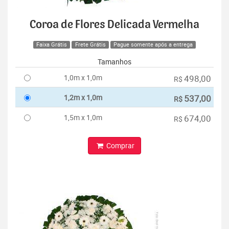
Coroa de Flores Delicada Vermelha
Faixa Grátis
Frete Grátis
Pague somente após a entrega
Tamanhos
1,0m x 1,0m
498,00
R$
1,2m x 1,0m
537,00
R$
1,5m x 1,0m
674,00
R$
Comprar