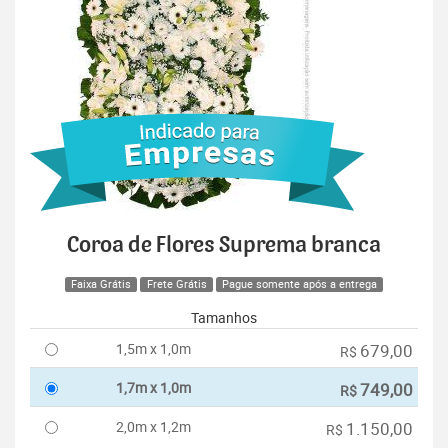
Coroa de Flores Suprema branca
Faixa Grátis
Frete Grátis
Pague somente após a entrega
Tamanhos
1,5m x 1,0m
679,00
R$
1,7m x 1,0m
749,00
R$
2,0m x 1,2m
1.150,00
R$