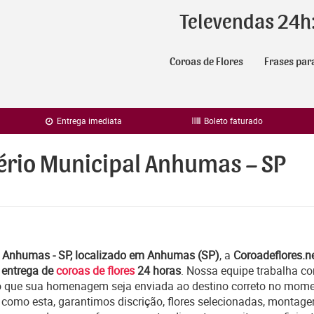
Televendas 24h
Coroas de Flores
Frases par
Entrega imediata
Boleto faturado
tério Municipal Anhumas – SP
l Anhumas - SP, localizado em Anhumas (SP)
, a
Coroadeflores.n
e
entrega de
coroas de flores
24 horas
. Nossa equipe trabalha c
o que sua homenagem seja enviada ao destino correto no momen
 como esta, garantimos discrição, flores selecionadas, montag