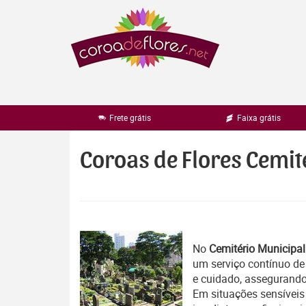
Pular
para
o
conteúdo
Frete grátis
Faixa grátis
Coroas de Flores Cemi
No
Cemitério Municipa
um serviço contínuo d
e cuidado, assegurand
Em situações sensíveis