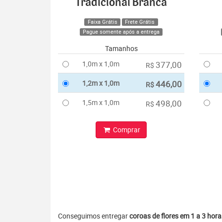
Tradicional Branca
Faixa Grátis
Frete Grátis
Pague somente após a entrega
Tamanhos
1,0m x 1,0m
377,00
R$
1,2m x 1,0m
446,00
R$
1,5m x 1,0m
498,00
R$
Comprar
Conseguimos entregar
coroas de flores em 1 a 3 hora