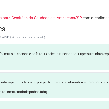
res para Cemitério da Saudade em Americana/SP
com atendiment
es
a Velório
. (não específicas deste cemitério).
oi muito atencioso e solícito. Excelente funcionário. Superou minhas ex
a rapidez e eficiência por parte de seus colaboradores. Parabéns pelo
ital e maternidade jardins ltda)