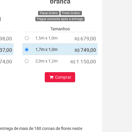
branca
Faixa Grátis
Frete Grátis
Pague somente após a entrega
Tamanhos
98,00
1,5m x 1,0m
679,00
R$
37,00
1,7m x 1,0m
749,00
R$
74,00
2,0m x 1,2m
1.150,00
R$
Comprar
entrega de mais de 180 coroas de flores neste