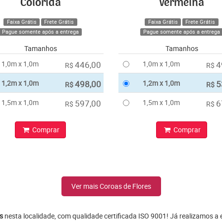
Colorida
Vermelha
Faixa Grátis
Frete Grátis
Faixa Grátis
Frete Grátis
Pague somente após a entrega
Pague somente após a entrega
Tamanhos
Tamanhos
1,0m x 1,0m
446,00
1,0m x 1,0m
4
R$
R$
1,2m x 1,0m
498,00
1,2m x 1,0m
5
R$
R$
1,5m x 1,0m
597,00
1,5m x 1,0m
6
R$
R$
Comprar
Comprar
Ver mais Coroas de Flores
s
nesta localidade, com qualidade certificada ISO 9001! Já realizamos a 