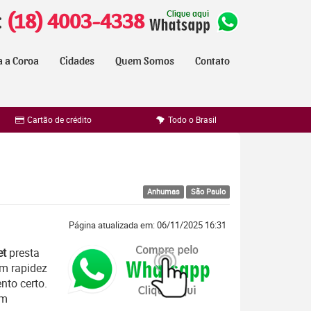
:
(18) 4003-4338
a a Coroa
Cidades
Quem Somos
Contato
Cartão de crédito
Todo o Brasil
Anhumas
São Paulo
Página atualizada em: 06/11/2025 16:31
et
presta
om rapidez
to certo.
em