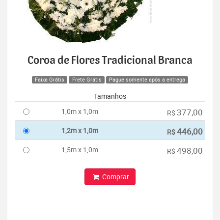
Coroa de Flores Tradicional Branca
Faixa Grátis
Frete Grátis
Pague somente após a entrega
Tamanhos
1,0m x 1,0m
377,00
R$
1,2m x 1,0m
446,00
R$
1,5m x 1,0m
498,00
R$
Comprar