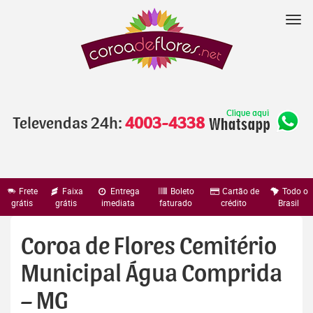
Pular
para
Nav
o
conteúdo
Televendas 24h:
4003-4338
Frete
Faixa
Entrega
Boleto
Cartão de
Todo o
grátis
grátis
imediata
faturado
crédito
Brasil
Coroa de Flores Cemitério
Municipal Água Comprida
– MG