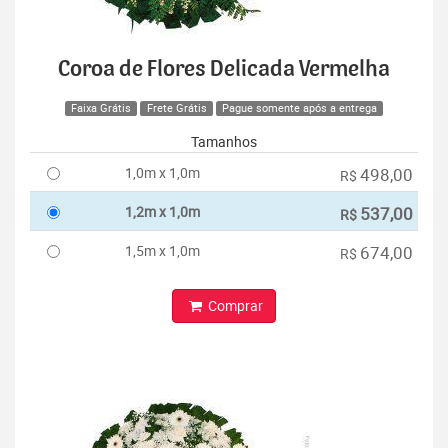
Coroa de Flores Delicada Vermelha
Faixa Grátis
Frete Grátis
Pague somente após a entrega
Tamanhos
1,0m x 1,0m
498,00
R$
1,2m x 1,0m
537,00
R$
1,5m x 1,0m
674,00
R$
Comprar