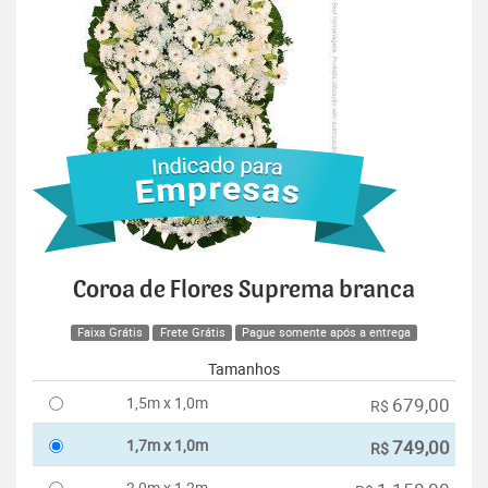
Coroa de Flores Suprema branca
Faixa Grátis
Frete Grátis
Pague somente após a entrega
Tamanhos
1,5m x 1,0m
679,00
R$
1,7m x 1,0m
749,00
R$
2,0m x 1,2m