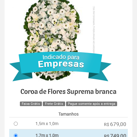
Coroa de Flores Suprema branca
Faixa Grátis
Frete Grátis
Pague somente após a entrega
Tamanhos
1,5m x 1,0m
679,00
R$
1,7m x 1,0m
749,00
R$