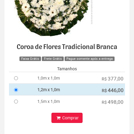
Coroa de Flores Tradicional Branca
Faixa Grátis
Frete Grátis
Pague somente após a entrega
Tamanhos
1,0m x 1,0m
377,00
R$
1,2m x 1,0m
446,00
R$
1,5m x 1,0m
498,00
R$
Comprar