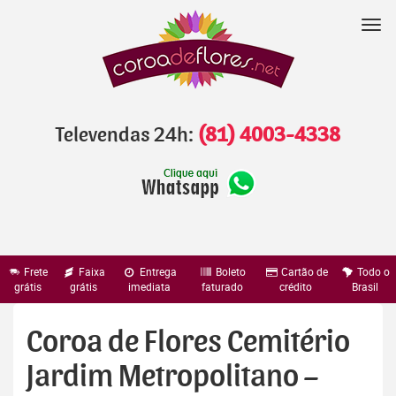
Pular
para
Nav
o
conteúdo
Televendas 24h:
(81) 4003-4338
Frete
Faixa
Entrega
Boleto
Cartão de
Todo o
grátis
grátis
imediata
faturado
crédito
Brasil
Coroa de Flores Cemitério
Jardim Metropolitano –