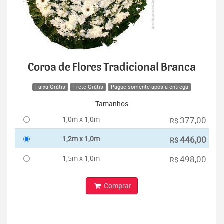
Coroa de Flores Tradicional Branca
Faixa Grátis
Frete Grátis
Pague somente após a entrega
Tamanhos
1,0m x 1,0m
377,00
R$
1,2m x 1,0m
446,00
R$
1,5m x 1,0m
498,00
R$
Comprar