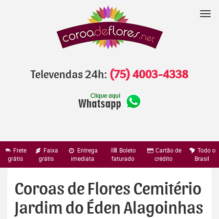
Pular
para
Nav
o
conteúdo
Televendas 24h:
(75) 4003-4338
Frete
Faixa
Entrega
Boleto
Cartão de
Todo o
grátis
grátis
imediata
faturado
crédito
Brasil
Coroas de Flores Cemitério
Jardim do Éden Alagoinhas