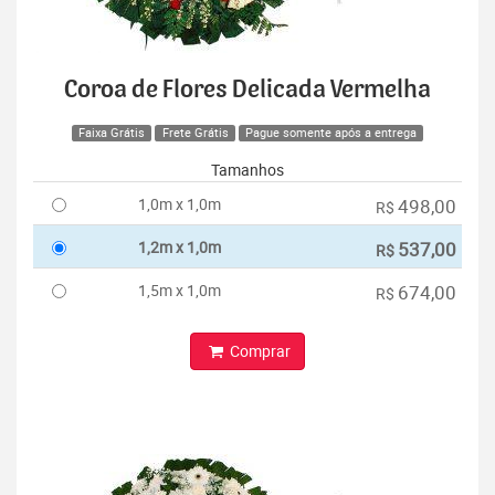
Coroa de Flores Delicada Vermelha
Faixa Grátis
Frete Grátis
Pague somente após a entrega
Tamanhos
1,0m x 1,0m
498,00
R$
1,2m x 1,0m
537,00
R$
1,5m x 1,0m
674,00
R$
Comprar