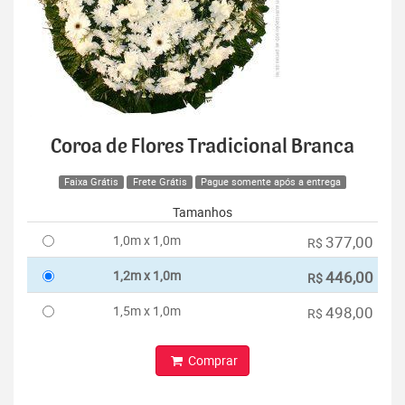
Coroa de Flores Tradicional Branca
Faixa Grátis
Frete Grátis
Pague somente após a entrega
Tamanhos
1,0m x 1,0m
377,00
R$
1,2m x 1,0m
446,00
R$
1,5m x 1,0m
498,00
R$
Comprar