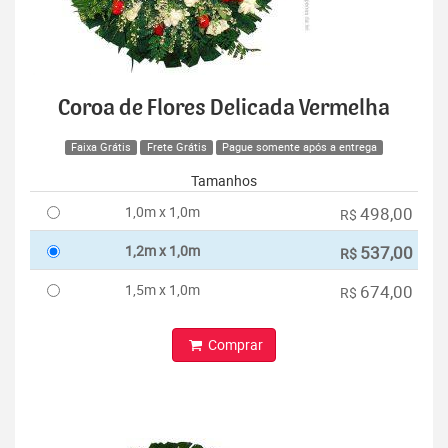
Coroa de Flores Delicada Vermelha
Faixa Grátis
Frete Grátis
Pague somente após a entrega
Tamanhos
1,0m x 1,0m
498,00
R$
1,2m x 1,0m
537,00
R$
1,5m x 1,0m
674,00
R$
Comprar