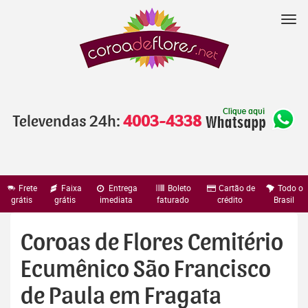
Pular
para
Nav
o
conteúdo
Televendas 24h:
4003-4338
Frete
Faixa
Entrega
Boleto
Cartão de
Todo o
grátis
grátis
imediata
faturado
crédito
Brasil
Coroas de Flores Cemitério
Ecumênico São Francisco
de Paula em Fragata