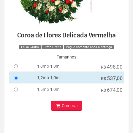
Coroa de Flores Delicada Vermelha
Faixa Grátis
Frete Grátis
Pague somente após a entrega
Tamanhos
1,0m x 1,0m
498,00
R$
1,2m x 1,0m
537,00
R$
1,5m x 1,0m
674,00
R$
Comprar