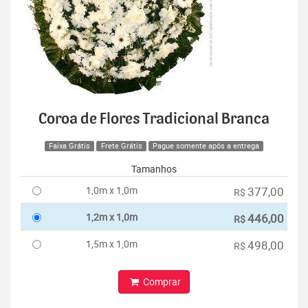
Coroa de Flores Tradicional Branca
Faixa Grátis
Frete Grátis
Pague somente após a entrega
Tamanhos
1,0m x 1,0m
377,00
R$
1,2m x 1,0m
446,00
R$
1,5m x 1,0m
498,00
R$
Comprar