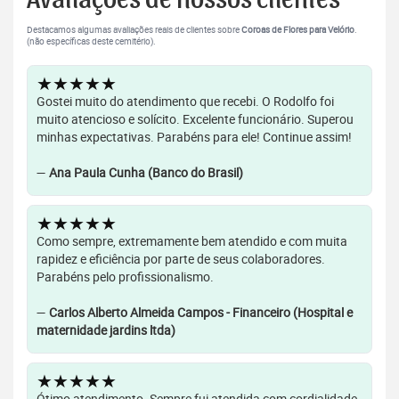
Avaliações de nossos clientes
Destacamos algumas avaliações reais de clientes sobre
Coroas de Flores para Velório
.
(não específicas deste cemitério).
★★★★★
Gostei muito do atendimento que recebi. O Rodolfo foi
muito atencioso e solícito. Excelente funcionário. Superou
minhas expectativas. Parabéns para ele! Continue assim!
—
Ana Paula Cunha (Banco do Brasil)
★★★★★
Como sempre, extremamente bem atendido e com muita
rapidez e eficiência por parte de seus colaboradores.
Parabéns pelo profissionalismo.
—
Carlos Alberto Almeida Campos - Financeiro (Hospital e
maternidade jardins ltda)
★★★★★
Ótimo atendimento. Sempre fui atendida com cordialidade