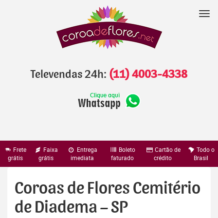
Pular
para
Nav
o
conteúdo
Televendas 24h:
(11) 4003-4338
Frete
Faixa
Entrega
Boleto
Cartão de
Todo o
grátis
grátis
imediata
faturado
crédito
Brasil
Coroas de Flores Cemitério
de Diadema – SP