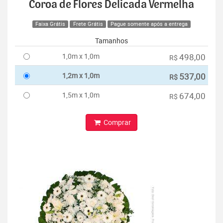
Coroa de Flores Delicada Vermelha
Faixa Grátis
Frete Grátis
Pague somente após a entrega
Tamanhos
1,0m x 1,0m
498,00
R$
1,2m x 1,0m
537,00
R$
1,5m x 1,0m
674,00
R$
Comprar