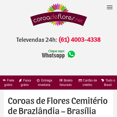
Pular
para
Nav
o
conteúdo
Televendas 24h:
(61) 4003-4338
Frete
Faixa
Entrega
Boleto
Cartão de
Todo o
grátis
grátis
imediata
faturado
crédito
Brasil
Coroas de Flores Cemitério
de Brazlândia – Brasília