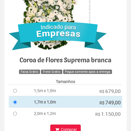
Coroa de Flores Suprema branca
Faixa Grátis
Frete Grátis
Pague somente após a entrega
Tamanhos
1,5m x 1,0m
679,00
R$
1,7m x 1,0m
749,00
R$
2,0m x 1,2m
1.150,00
R$
Comprar