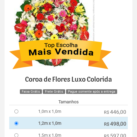
Coroa de Flores Luxo Colorida
Faixa Grátis
Frete Grátis
Pague somente após a entrega
Tamanhos
1,0m x 1,0m
446,00
R$
1,2m x 1,0m
498,00
R$
1,5m x 1,0m
597,00
R$