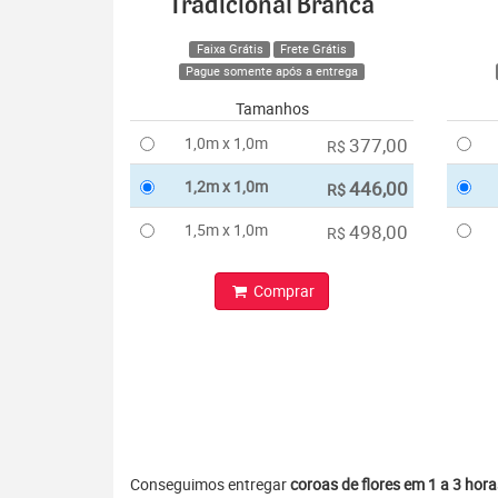
Tradicional Branca
Faixa Grátis
Frete Grátis
Pague somente após a entrega
Tamanhos
1,0m x 1,0m
377,00
R$
1,2m x 1,0m
446,00
R$
1,5m x 1,0m
498,00
R$
Comprar
Conseguimos entregar
coroas de flores em 1 a 3 hora