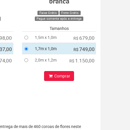
branca
Faixa Grátis
Frete Grátis
Pague somente após a entrega
Tamanhos
98,00
1,5m x 1,0m
679,00
R$
37,00
1,7m x 1,0m
749,00
R$
74,00
2,0m x 1,2m
1.150,00
R$
Comprar
entrega de mais de 460 coroas de flores neste