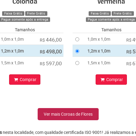
Colorida
Vermelha
Faixa Grátis
Frete Grátis
Faixa Grátis
Frete Grátis
Pague somente após a entrega
Pague somente após a entrega
Tamanhos
Tamanhos
1,0m x 1,0m
446,00
1,0m x 1,0m
4
R$
R$
1,2m x 1,0m
498,00
1,2m x 1,0m
5
R$
R$
1,5m x 1,0m
597,00
1,5m x 1,0m
6
R$
R$
Comprar
Comprar
Ver mais Coroas de Flores
s
nesta localidade, com qualidade certificada ISO 9001! Já realizamos a 