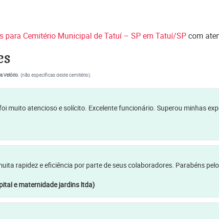
es para Cemitério Municipal de Tatuí – SP em Tatuí/SP
com aten
es
a Velório
. (não específicas deste cemitério).
oi muito atencioso e solícito. Excelente funcionário. Superou minhas ex
a rapidez e eficiência por parte de seus colaboradores. Parabéns pelo
ital e maternidade jardins ltda)