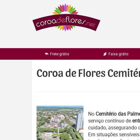
Pular
para
o
conteúdo
Frete grátis
Faixa grátis
Coroa de Flores Cemité
No
Cemitério das Palme
serviço contínuo de
ent
cuidado, assegurando 
Em situações sensíveis