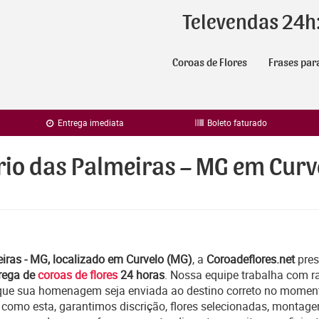
Televendas 24h
Coroas de Flores
Frases par
Entrega imediata
Boleto faturado
rio das Palmeiras – MG em Curv
iras - MG, localizado em Curvelo (MG)
, a
Coroadeflores.net
pres
rega de
coroas de flores
24 horas
. Nossa equipe trabalha com r
que sua homenagem seja enviada ao destino correto no moment
 como esta, garantimos discrição, flores selecionadas, montag