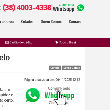
:
(38) 4003-4338
a a Coroa
Cidades
Quem Somos
Contato
Cartão de crédito
Todo o Brasil
elo
Curvelo
Minas Gerais
Página atualizada em: 06/11/2025 12:12
ta um
apidez e
o certo.
em