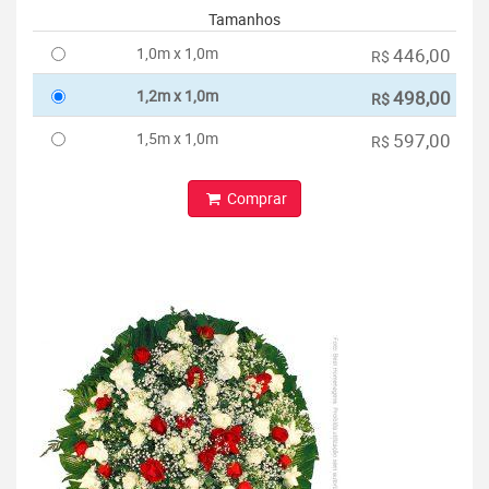
Tamanhos
1,0m x 1,0m
446,00
R$
1,2m x 1,0m
498,00
R$
1,5m x 1,0m
597,00
R$
Comprar