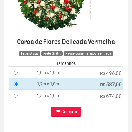
Coroa de Flores Delicada Vermelha
Faixa Grátis
Frete Grátis
Pague somente após a entrega
Tamanhos
1,0m x 1,0m
498,00
R$
1,2m x 1,0m
537,00
R$
1,5m x 1,0m
674,00
R$
Comprar