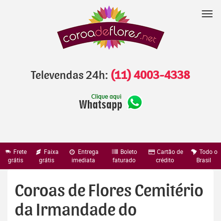
Pular
para
Nav
o
conteúdo
Televendas 24h:
(11) 4003-4338
Frete
Faixa
Entrega
Boleto
Cartão de
Todo o
grátis
grátis
imediata
faturado
crédito
Brasil
Coroas de Flores Cemitério
da Irmandade do