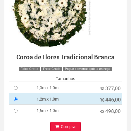
Coroa de Flores Tradicional Branca
Faixa Grátis
Frete Grátis
Pague somente após a entrega
Tamanhos
1,0m x 1,0m
377,00
R$
1,2m x 1,0m
446,00
R$
1,5m x 1,0m
498,00
R$
Comprar