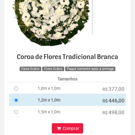
Coroa de Flores Tradicional Branca
Faixa Grátis
Frete Grátis
Pague somente após a entrega
Tamanhos
1,0m x 1,0m
377,00
R$
1,2m x 1,0m
446,00
R$
1,5m x 1,0m
498,00
R$
Comprar