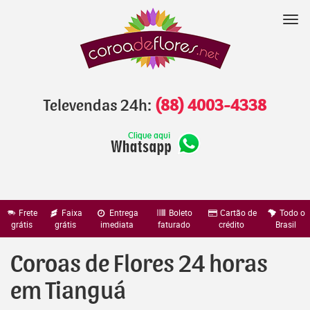
Pular
para
Nav
o
conteúdo
Televendas 24h:
(88) 4003-4338
Frete
Faixa
Entrega
Boleto
Cartão de
Todo o
grátis
grátis
imediata
faturado
crédito
Brasil
Coroas de Flores 24 horas
em Tianguá