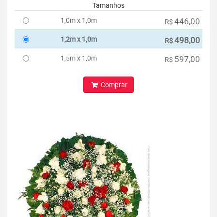
Tamanhos
1,0m x 1,0m
446,00
R$
1,2m x 1,0m
498,00
R$
1,5m x 1,0m
597,00
R$
Comprar