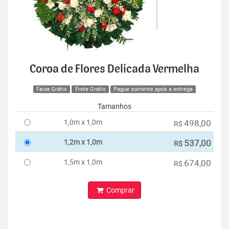
Coroa de Flores Delicada Vermelha
Faixa Grátis
Frete Grátis
Pague somente após a entrega
Tamanhos
1,0m x 1,0m
498,00
R$
1,2m x 1,0m
537,00
R$
1,5m x 1,0m
674,00
R$
Comprar