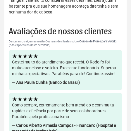
Tianguá, vale muito considerar esses detalhes. Eles ajudam
bastante pra que sua homenagem aconteça direitinha e sem
nenhuma dor de cabeça.
Avaliações de nossos clientes
Destacamos algumas avaliações reais de clientes sobre
Coroas de Flores para Velório
.
(não específicas deste cemitério).
★★★★★
Gostei muito do atendimento que recebi. O Rodolfo foi
muito atencioso e solícito. Excelente funcionário. Superou
minhas expectativas. Parabéns para ele! Continue assim!
—
Ana Paula Cunha (Banco do Brasil)
★★★★★
Como sempre, extremamente bem atendido e com muita
rapidez e eficiência por parte de seus colaboradores.
Parabéns pelo profissionalismo.
—
Carlos Alberto Almeida Campos - Financeiro (Hospital e