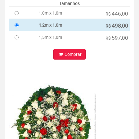
Tamanhos
1,0m x 1,0m
446,00
R$
1,2m x 1,0m
498,00
R$
1,5m x 1,0m
597,00
R$
Comprar