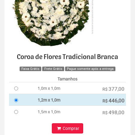
Coroa de Flores Tradicional Branca
Faixa Grátis
Frete Grátis
Pague somente após a entrega
Tamanhos
1,0m x 1,0m
377,00
R$
1,2m x 1,0m
446,00
R$
1,5m x 1,0m
498,00
R$
Comprar