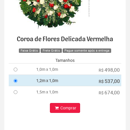
Coroa de Flores Delicada Vermelha
Faixa Grátis
Frete Grátis
Pague somente após a entrega
Tamanhos
1,0m x 1,0m
498,00
R$
1,2m x 1,0m
537,00
R$
1,5m x 1,0m
674,00
R$
Comprar