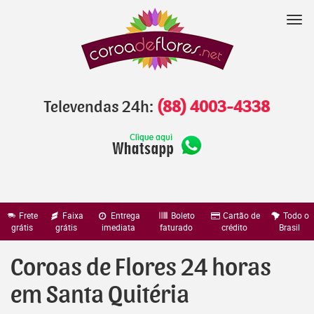
Pular
para
Nav
o
conteúdo
Televendas 24h:
(88) 4003-4338
Frete
Faixa
Entrega
Boleto
Cartão de
Todo o
grátis
grátis
imediata
faturado
crédito
Brasil
Coroas de Flores 24 horas
em Santa Quitéria