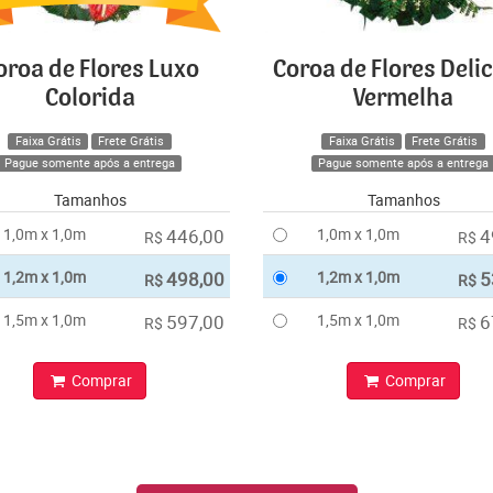
oroa de Flores Luxo
Coroa de Flores Deli
Colorida
Vermelha
Faixa Grátis
Frete Grátis
Faixa Grátis
Frete Grátis
Pague somente após a entrega
Pague somente após a entrega
Tamanhos
Tamanhos
1,0m x 1,0m
446,00
1,0m x 1,0m
4
R$
R$
1,2m x 1,0m
498,00
1,2m x 1,0m
5
R$
R$
1,5m x 1,0m
597,00
1,5m x 1,0m
6
R$
R$
Comprar
Comprar