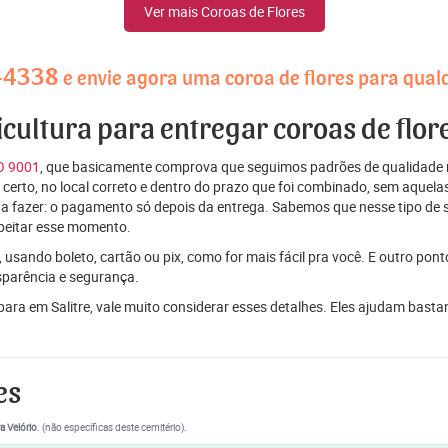
Ver mais Coroas de Flores
-4338
e envie agora uma coroa de flores para qualq
icultura para entregar coroas de flor
SO 9001
, que basicamente comprova que seguimos padrões de qualidade r
ito certo, no local correto e dentro do prazo que foi combinado, sem aqu
 a fazer: o pagamento só depois da entrega. Sabemos que nesse tipo de 
peitar esse momento.
 usando boleto, cartão ou pix, como for mais fácil pra você. E outro pon
sparência e segurança.
para em Salitre, vale muito considerar esses detalhes. Eles ajudam bas
es
a Velório
. (não específicas deste cemitério).