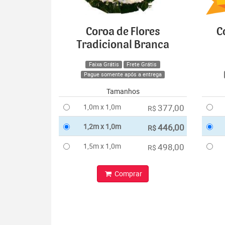
Coroa de Flores
C
Tradicional Branca
Faixa Grátis
Frete Grátis
Pague somente após a entrega
Tamanhos
1,0m x 1,0m
377,00
R$
1,2m x 1,0m
446,00
R$
1,5m x 1,0m
498,00
R$
Comprar