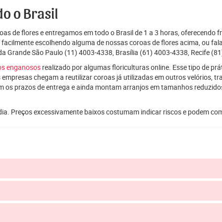
o o Brasil
as de flores e entregamos em todo o Brasil de 1 a 3 horas, oferecendo f
e facilmente escolhendo alguma de nossas coroas de flores acima, ou f
da Grande São Paulo (11) 4003-4338, Brasília (61) 4003-4338, Recife (81
ços enganosos
realizado por algumas floriculturas online. Esse tipo de p
 empresas chegam a reutilizar coroas já utilizadas em outros velórios, t
m os prazos de entrega e ainda montam arranjos em tamanhos reduzid
dia. Preços excessivamente baixos costumam indicar riscos e podem co