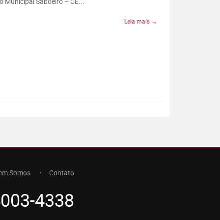
o Municipal Saboeiro – CE...
Leia mais →
em Somos
Contato
4003-4338