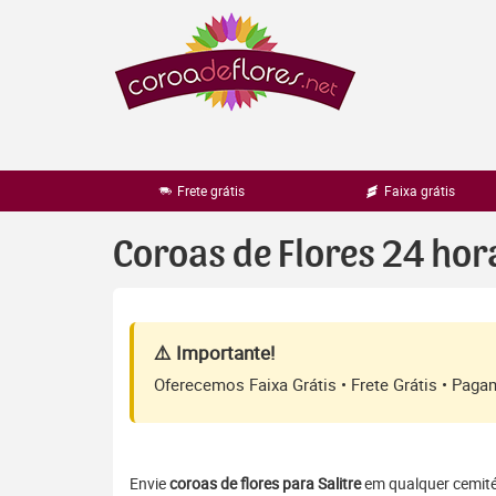
Pular
para
o
conteúdo
Frete grátis
Faixa grátis
Coroas de Flores 24 hor
⚠️ Importante!
Oferecemos Faixa Grátis • Frete Grátis • Pag
Envie
coroas de flores para Salitre
em qualquer cemitér