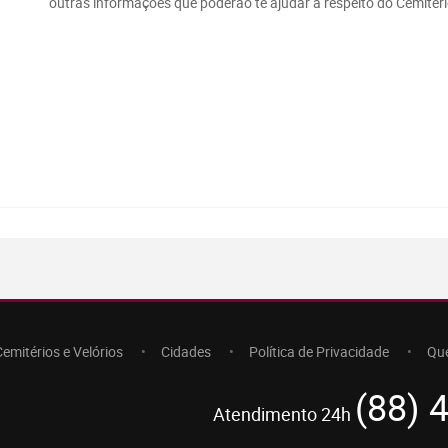
outras informações que poderão te ajudar a respeito do Cemitéri
Cemitérios e Velórios
Cidades
Política de Privacidade
Qu
(88) 
Atendimento 24h