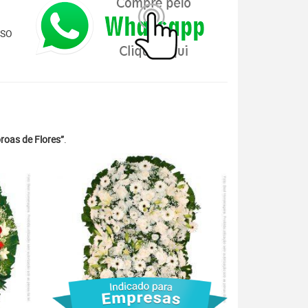
ISO
roas de Flores”
.