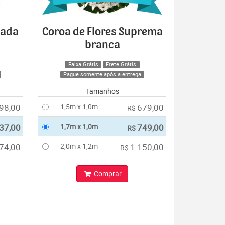
cada
Coroa de Flores Suprema
branca
Faixa Grátis
Frete Grátis
Pague somente após a entrega
Tamanhos
98,00
1,5m x 1,0m
679,00
R$
37,00
1,7m x 1,0m
749,00
R$
74,00
2,0m x 1,2m
1.150,00
R$
Comprar