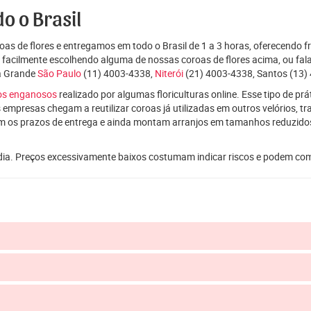
o o Brasil
as de flores e entregamos em todo o Brasil de 1 a 3 horas, oferecendo f
e facilmente escolhendo alguma de nossas coroas de flores acima, ou f
da Grande
São Paulo
(11) 4003-4338,
Niterói
(21) 4003-4338, Santos (13) 
ços enganosos
realizado por algumas floriculturas online. Esse tipo de p
 empresas chegam a reutilizar coroas já utilizadas em outros velórios, t
m os prazos de entrega e ainda montam arranjos em tamanhos reduzid
dia. Preços excessivamente baixos costumam indicar riscos e podem co