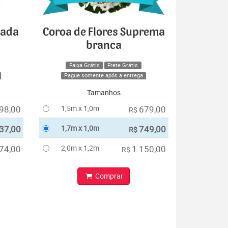
cada
Coroa de Flores Suprema
branca
Faixa Grátis
Frete Grátis
Pague somente após a entrega
Tamanhos
98,00
1,5m x 1,0m
679,00
R$
37,00
1,7m x 1,0m
749,00
R$
74,00
2,0m x 1,2m
1.150,00
R$
Comprar