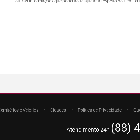
outras informações que poderão te ajudar a respeito do Cemitér
Cemitérios e Velórios
Cidades
Política de Privacidade
Qu
(88) 
Atendimento 24h