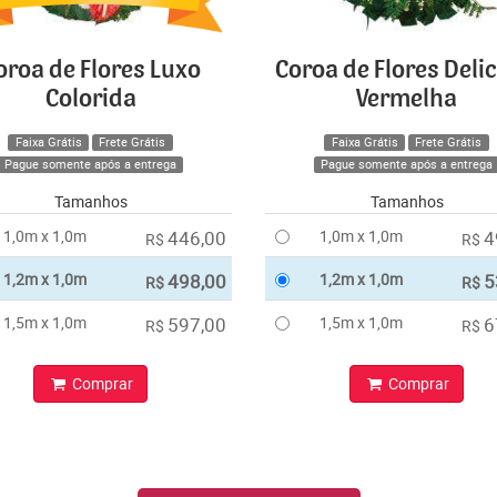
oroa de Flores Luxo
Coroa de Flores Deli
Colorida
Vermelha
Faixa Grátis
Frete Grátis
Faixa Grátis
Frete Grátis
Pague somente após a entrega
Pague somente após a entrega
Tamanhos
Tamanhos
1,0m x 1,0m
446,00
1,0m x 1,0m
4
R$
R$
1,2m x 1,0m
498,00
1,2m x 1,0m
5
R$
R$
1,5m x 1,0m
597,00
1,5m x 1,0m
6
R$
R$
Comprar
Comprar