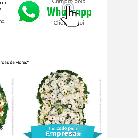
 em
a
no,
roas de Flores”
.