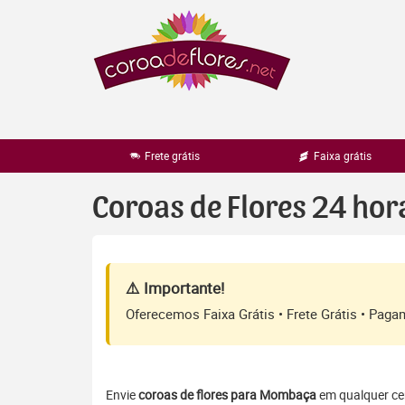
Pular
para
o
conteúdo
Frete grátis
Faixa grátis
Coroas de Flores 24 h
⚠️ Importante!
Oferecemos Faixa Grátis • Frete Grátis • Pag
Envie
coroas de flores para Mombaça
em qualquer cem