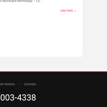
io Municipal Mombaça – CE...
Leia mais →
em Somos
Contato
4003-4338