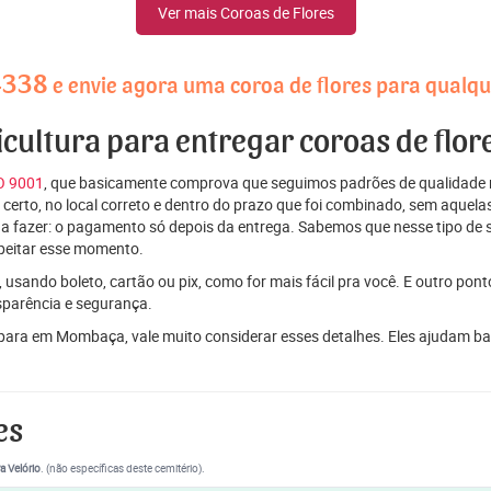
Ver mais Coroas de Flores
4338
e envie agora uma coroa de flores para qual
ricultura para entregar coroas de fl
SO 9001
, que basicamente comprova que seguimos padrões de qualidade r
ito certo, no local correto e dentro do prazo que foi combinado, sem aqu
 a fazer: o pagamento só depois da entrega. Sabemos que nesse tipo de 
peitar esse momento.
 usando boleto, cartão ou pix, como for mais fácil pra você. E outro pon
sparência e segurança.
 para em Mombaça, vale muito considerar esses detalhes. Eles ajudam b
es
a Velório
. (não específicas deste cemitério).