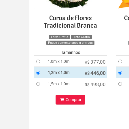
Coroa de Flores
C
Tradicional Branca
Faixa Grátis
Frete Grátis
Pague somente após a entrega
Tamanhos
1,0m x 1,0m
377,00
R$
1,2m x 1,0m
446,00
R$
1,5m x 1,0m
498,00
R$
Comprar