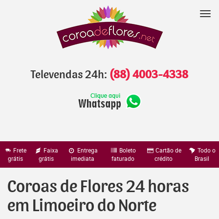
Pular
para
Nav
o
conteúdo
Televendas 24h:
(88) 4003-4338
Frete
Faixa
Entrega
Boleto
Cartão de
Todo o
grátis
grátis
imediata
faturado
crédito
Brasil
Coroas de Flores 24 horas
em Limoeiro do Norte