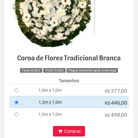
Coroa de Flores Tradicional Branca
Faixa Grátis
Frete Grátis
Pague somente após a entrega
Tamanhos
1,0m x 1,0m
377,00
R$
1,2m x 1,0m
446,00
R$
1,5m x 1,0m
498,00
R$
Comprar