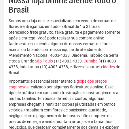
Nossa loja online atende todo o
Brasil
Somos uma loja online especializada em venda de coroas de
flores e entregamos em todo o Brasil de 1 a 3 horas,
oferecendo frete gratuito, faixa gratuita e pagamento somente
após a entrega. Você pode realizar sua compra online
facilmente escolhendo alguma de nossas coroas de flores
acima, ou falando com nossa equipe de atendimento.
Atendimento Nacional: 4003-4338, Diadema, Taboão da Serra
e toda Grande
São Paulo
(11) 4003-4338,
Curitiba
(41) 4003-
4338, Indaiatuba (19) 4003-4338, e diversas outras
cidades
do
Brasil.
Importante: é essencial estar atento a
golpe dos preços
enganosos
realizado por algumas floriculturas online. Esse
tipo de prática tem causando frustração e constrangimento a
muitas famílias. Em busca de reduzir custos, algumas
empresas chegam a reutilizar coroas já utilizadas em outros
velórios, trabalham com flores de baixíssima qualidade,
negligenciam o pagamento de impostos, não cumprem os
prazos de entrega e ainda montam arranjos em tamanhos
reduzidos, que destoam completamente dos demais e expõem