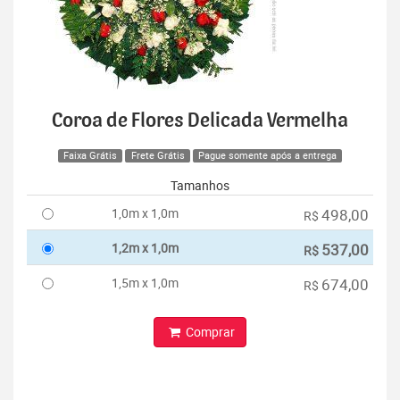
Coroa de Flores Delicada Vermelha
Faixa Grátis
Frete Grátis
Pague somente após a entrega
Tamanhos
1,0m x 1,0m
498,00
R$
1,2m x 1,0m
537,00
R$
1,5m x 1,0m
674,00
R$
Comprar