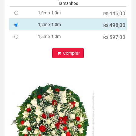
Tamanhos
1,0m x 1,0m
446,00
R$
1,2m x 1,0m
498,00
R$
1,5m x 1,0m
597,00
R$
Comprar