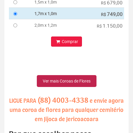
1,5m x 1,0m
679,00
R$
1,7m x 1,0m
749,00
R$
2,0m x 1,2m
1.150,00
R$
Comprar
Ver mais Coroas de Flores
(88) 4003-4338
LIGUE PARA
e envie agora
uma coroa de flores para qualquer cemitério
em Jijoca de Jericoacoara