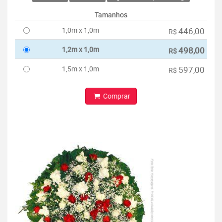
Tamanhos
1,0m x 1,0m
446,00
R$
1,2m x 1,0m
498,00
R$
1,5m x 1,0m
597,00
R$
Comprar