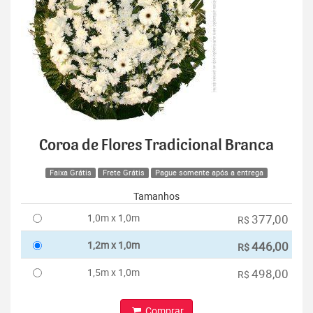
Coroa de Flores Tradicional Branca
Faixa Grátis
Frete Grátis
Pague somente após a entrega
Tamanhos
1,0m x 1,0m
377,00
R$
1,2m x 1,0m
446,00
R$
1,5m x 1,0m
498,00
R$
Comprar