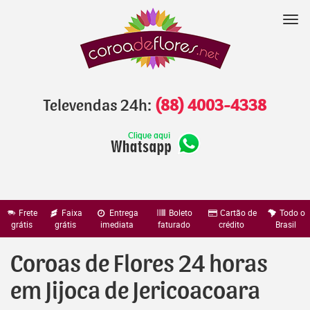
Pular
para
Nav
o
conteúdo
Televendas 24h:
(88) 4003-4338
Frete
Faixa
Entrega
Boleto
Cartão de
Todo o
grátis
grátis
imediata
faturado
crédito
Brasil
Coroas de Flores 24 horas
em Jijoca de Jericoacoara