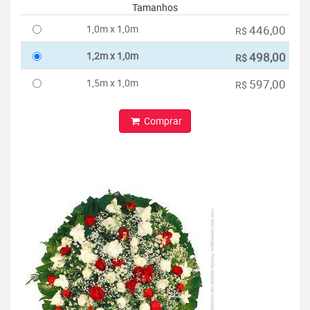
Tamanhos
1,0m x 1,0m
446,00
R$
1,2m x 1,0m
498,00
R$
1,5m x 1,0m
597,00
R$
Comprar