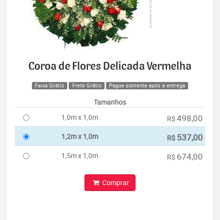
Coroa de Flores Delicada Vermelha
Faixa Grátis
Frete Grátis
Pague somente após a entrega
Tamanhos
1,0m x 1,0m
498,00
R$
1,2m x 1,0m
537,00
R$
1,5m x 1,0m
674,00
R$
Comprar