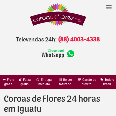
Pular
para
Nav
o
conteúdo
Televendas 24h:
(88) 4003-4338
Frete
Faixa
Entrega
Boleto
Cartão de
Todo o
grátis
grátis
imediata
faturado
crédito
Brasil
Coroas de Flores 24 horas
em Iguatu