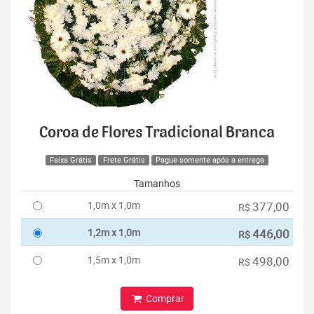
Coroa de Flores Tradicional Branca
Faixa Grátis
Frete Grátis
Pague somente após a entrega
Tamanhos
1,0m x 1,0m
377,00
R$
1,2m x 1,0m
446,00
R$
1,5m x 1,0m
498,00
R$
Comprar