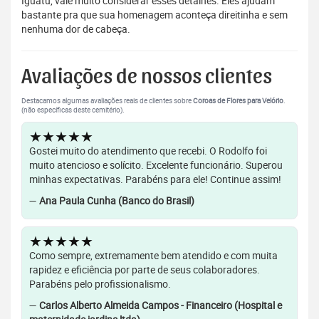
Iguatu, vale muito considerar esses detalhes. Eles ajudam
bastante pra que sua homenagem aconteça direitinha e sem
nenhuma dor de cabeça.
Avaliações de nossos clientes
Destacamos algumas avaliações reais de clientes sobre
Coroas de Flores para Velório
.
(não específicas deste cemitério).
★★★★★
Gostei muito do atendimento que recebi. O Rodolfo foi
muito atencioso e solícito. Excelente funcionário. Superou
minhas expectativas. Parabéns para ele! Continue assim!
—
Ana Paula Cunha (Banco do Brasil)
★★★★★
Como sempre, extremamente bem atendido e com muita
rapidez e eficiência por parte de seus colaboradores.
Parabéns pelo profissionalismo.
—
Carlos Alberto Almeida Campos - Financeiro (Hospital e