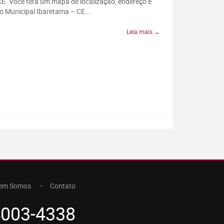
CE. Você terá um mapa de localização, endereço e
o Municipal Ibaretama – CE...
Leia mais →
em Somos
Contato
4003-4338