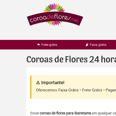
Pular
para
o
conteúdo
Frete grátis
Faixa grátis
Coroas de Flores 24 ho
⚠️ Importante!
Oferecemos Faixa Grátis • Frete Grátis • Pag
Envie
coroas de flores para Ibaretama
em qualquer cem