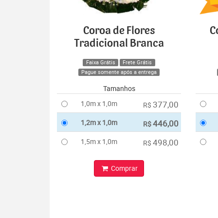
Coroa de Flores
C
Tradicional Branca
Faixa Grátis
Frete Grátis
Pague somente após a entrega
Tamanhos
1,0m x 1,0m
377,00
R$
1,2m x 1,0m
446,00
R$
1,5m x 1,0m
498,00
R$
Comprar