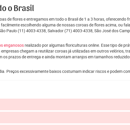
o o Brasil
as de flores e entregamos em todo o Brasil de 1 a 3 horas, oferecendo f
e facilmente escolhendo alguma de nossas coroas de flores acima, ou f
 São Paulo (11) 4003-4338, Salvador (71) 4003-4338, São José dos Camp
ços enganosos
realizado por algumas floriculturas online. Esse tipo de p
 empresas chegam a reutilizar coroas já utilizadas em outros velórios, t
m os prazos de entrega e ainda montam arranjos em tamanhos reduzid
dia. Preços excessivamente baixos costumam indicar riscos e podem co