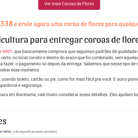
Ver mais Coroas de Flores
4338
e envie agora uma coroa de flores para qualqu
ricultura para entregar coroas de flo
SO 9001
, que basicamente comprova que seguimos padrões de qualidade r
ito certo, no local correto e dentro do prazo que foi combinado, sem aqu
 a fazer: o pagamento só depois da entrega. Sabemos que nesse tipo de 
peitar esse momento.
 usando boleto, cartão ou pix, como for mais fácil pra você. E outro pon
sparência e segurança.
 para em Ibaretama, vale muito considerar esses detalhes. Eles ajudam 
es
a Velório
. (não específicas deste cemitério).