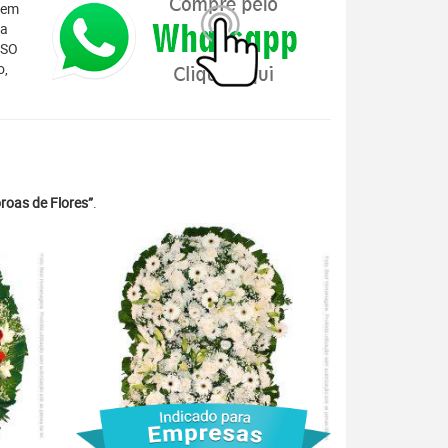
 em
ta
ISO
o,
roas de Flores”
.