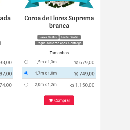
cada
Coroa de Flores Suprema
branca
Faixa Grátis
Frete Grátis
Pague somente após a entrega
Tamanhos
98,00
1,5m x 1,0m
679,00
R$
37,00
1,7m x 1,0m
749,00
R$
74,00
2,0m x 1,2m
1.150,00
R$
Comprar