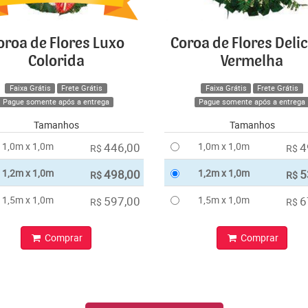
oroa de Flores Luxo
Coroa de Flores Deli
Colorida
Vermelha
Faixa Grátis
Frete Grátis
Faixa Grátis
Frete Grátis
Pague somente após a entrega
Pague somente após a entrega
Tamanhos
Tamanhos
1,0m x 1,0m
446,00
1,0m x 1,0m
4
R$
R$
1,2m x 1,0m
498,00
1,2m x 1,0m
5
R$
R$
1,5m x 1,0m
597,00
1,5m x 1,0m
6
R$
R$
Comprar
Comprar