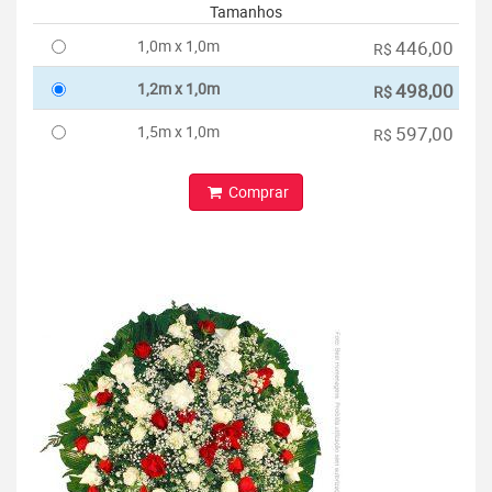
Tamanhos
1,0m x 1,0m
446,00
R$
1,2m x 1,0m
498,00
R$
1,5m x 1,0m
597,00
R$
Comprar