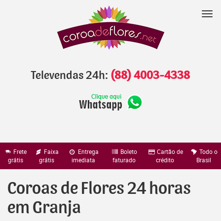
Pular
para
Nav
o
conteúdo
Televendas 24h:
(88) 4003-4338
Frete
Faixa
Entrega
Boleto
Cartão de
Todo o
grátis
grátis
imediata
faturado
crédito
Brasil
Coroas de Flores 24 horas
em Granja