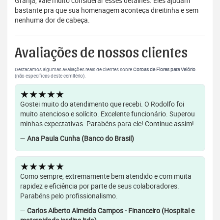
Granja, vale muito considerar esses detalhes. Eles ajudam
bastante pra que sua homenagem aconteça direitinha e sem
nenhuma dor de cabeça.
Avaliações de nossos clientes
Destacamos algumas avaliações reais de clientes sobre
Coroas de Flores para Velório
.
(não específicas deste cemitério).
★★★★★
Gostei muito do atendimento que recebi. O Rodolfo foi
muito atencioso e solícito. Excelente funcionário. Superou
minhas expectativas. Parabéns para ele! Continue assim!
—
Ana Paula Cunha (Banco do Brasil)
★★★★★
Como sempre, extremamente bem atendido e com muita
rapidez e eficiência por parte de seus colaboradores.
Parabéns pelo profissionalismo.
—
Carlos Alberto Almeida Campos - Financeiro (Hospital e