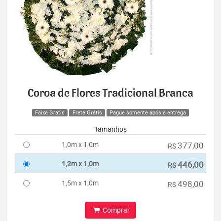
Coroa de Flores Tradicional Branca
Faixa Grátis
Frete Grátis
Pague somente após a entrega
Tamanhos
1,0m x 1,0m
377,00
R$
1,2m x 1,0m
446,00
R$
1,5m x 1,0m
498,00
R$
Comprar