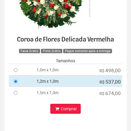
Coroa de Flores Delicada Vermelha
Faixa Grátis
Frete Grátis
Pague somente após a entrega
Tamanhos
1,0m x 1,0m
498,00
R$
1,2m x 1,0m
537,00
R$
1,5m x 1,0m
674,00
R$
Comprar