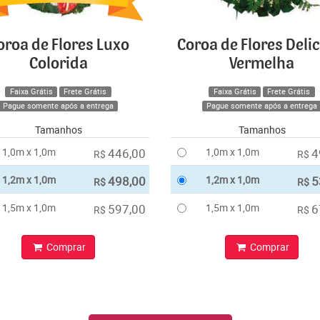
oroa de Flores Luxo
Coroa de Flores Deli
Colorida
Vermelha
Faixa Grátis
Frete Grátis
Faixa Grátis
Frete Grátis
Pague somente após a entrega
Pague somente após a entrega
Tamanhos
Tamanhos
1,0m x 1,0m
446,00
1,0m x 1,0m
4
R$
R$
1,2m x 1,0m
498,00
1,2m x 1,0m
5
R$
R$
1,5m x 1,0m
597,00
1,5m x 1,0m
6
R$
R$
Comprar
Comprar