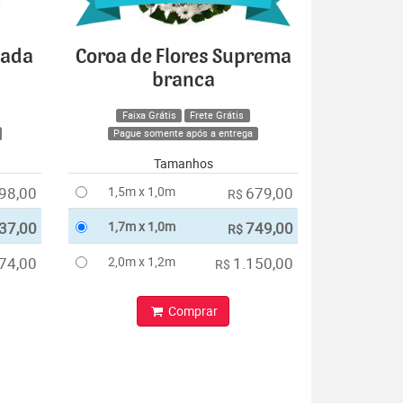
cada
Coroa de Flores Suprema
branca
Faixa Grátis
Frete Grátis
Pague somente após a entrega
Tamanhos
98,00
1,5m x 1,0m
679,00
R$
37,00
1,7m x 1,0m
749,00
R$
74,00
2,0m x 1,2m
1.150,00
R$
Comprar