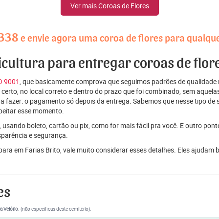
Ver mais Coroas de Flores
4338
e envie agora uma coroa de flores para qualque
icultura para entregar coroas de flor
SO 9001
, que basicamente comprova que seguimos padrões de qualidade r
ito certo, no local correto e dentro do prazo que foi combinado, sem aqu
 a fazer: o pagamento só depois da entrega. Sabemos que nesse tipo de 
peitar esse momento.
 usando boleto, cartão ou pix, como for mais fácil pra você. E outro pon
sparência e segurança.
para em Farias Brito, vale muito considerar esses detalhes. Eles ajuda
es
a Velório
. (não específicas deste cemitério).