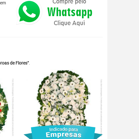
 em
roas de Flores”
.