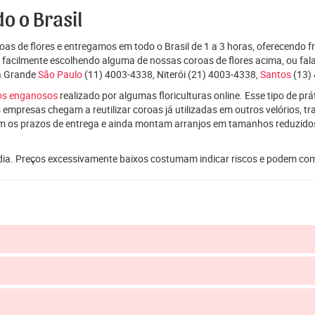
o o Brasil
as de flores e entregamos em todo o Brasil de 1 a 3 horas, oferecendo f
e facilmente escolhendo alguma de nossas coroas de flores acima, ou f
da Grande
São Paulo
(11) 4003-4338, Niterói (21) 4003-4338,
Santos
(13) 
ços enganosos
realizado por algumas floriculturas online. Esse tipo de p
 empresas chegam a reutilizar coroas já utilizadas em outros velórios, t
m os prazos de entrega e ainda montam arranjos em tamanhos reduzid
dia. Preços excessivamente baixos costumam indicar riscos e podem co