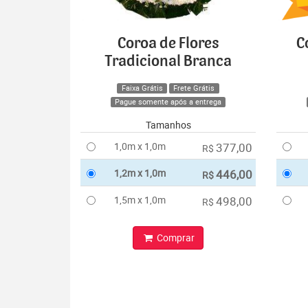
Coroa de Flores
C
Tradicional Branca
Faixa Grátis
Frete Grátis
Pague somente após a entrega
Tamanhos
1,0m x 1,0m
377,00
R$
1,2m x 1,0m
446,00
R$
1,5m x 1,0m
498,00
R$
Comprar