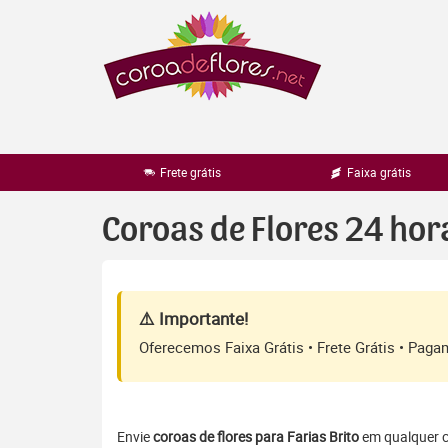
Pular
para
o
conteúdo
Frete grátis
Faixa grátis
Coroas de Flores 24 hor
⚠️ Importante!
Oferecemos Faixa Grátis • Frete Grátis • Pag
Envie
coroas de flores para Farias Brito
em qualquer ce