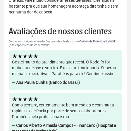
Crateús, vale muito considerar esses detalhes. Eles ajudam
bastante pra que sua homenagem aconteça direitinha e sem
nenhuma dor de cabeça.
Avaliações de nossos clientes
Destacamos algumas avaliações reais de clientes sobre
Coroas de Flores para Velório
.
(não específicas deste cemitério).
★★★★★
Gostei muito do atendimento que recebi. O Rodolfo foi
muito atencioso e solícito. Excelente funcionário. Superou
minhas expectativas. Parabéns para ele! Continue assim!
—
Ana Paula Cunha (Banco do Brasil)
★★★★★
Como sempre, extremamente bem atendido e com muita
rapidez e eficiência por parte de seus colaboradores.
Parabéns pelo profissionalismo.
—
Carlos Alberto Almeida Campos - Financeiro (Hospital e