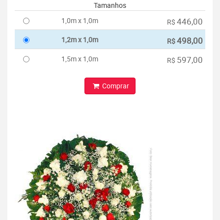
Tamanhos
1,0m x 1,0m
446,00
R$
1,2m x 1,0m
498,00
R$
1,5m x 1,0m
597,00
R$
Comprar