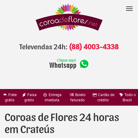
Pular
para
Nav
o
conteúdo
Televendas 24h:
(88) 4003-4338
Frete
Faixa
Entrega
Boleto
Cartão de
Todo o
grátis
grátis
imediata
faturado
crédito
Brasil
Coroas de Flores 24 horas
em Crateús