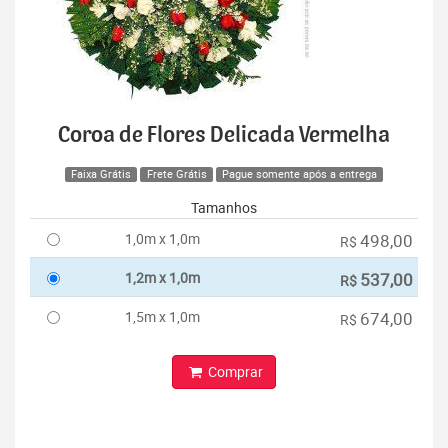
Coroa de Flores Delicada Vermelha
Faixa Grátis
Frete Grátis
Pague somente após a entrega
Tamanhos
1,0m x 1,0m
498,00
R$
1,2m x 1,0m
537,00
R$
1,5m x 1,0m
674,00
R$
Comprar