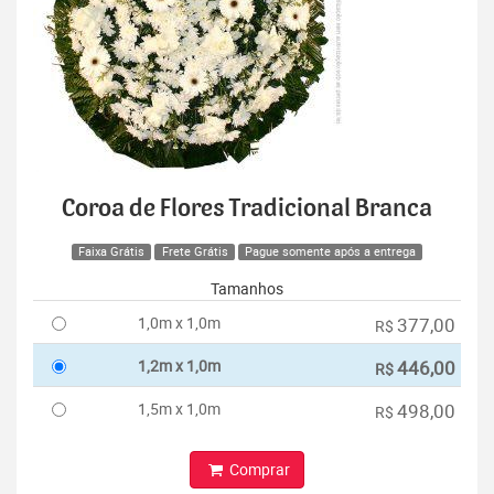
Coroa de Flores Tradicional Branca
Faixa Grátis
Frete Grátis
Pague somente após a entrega
Tamanhos
1,0m x 1,0m
377,00
R$
1,2m x 1,0m
446,00
R$
1,5m x 1,0m
498,00
R$
Comprar