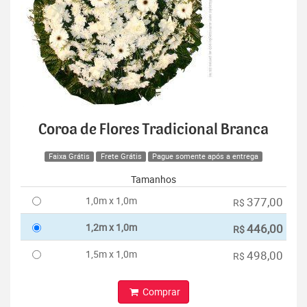
Coroa de Flores Tradicional Branca
Faixa Grátis
Frete Grátis
Pague somente após a entrega
Tamanhos
1,0m x 1,0m
377,00
R$
1,2m x 1,0m
446,00
R$
1,5m x 1,0m
498,00
R$
Comprar