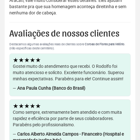
Aracati, vale muito considerar esses detalhes. Eles ajudam
bastante pra que sua homenagem aconteça direitinha e sem
nenhuma dor de cabeça.
Avaliações de nossos clientes
Destacamos algumas avaliações reais de clientes sobre
Coroas de Flores para Velório
.
(não específicas deste cemitério).
★★★★★
Gostei muito do atendimento que recebi. O Rodolfo foi
muito atencioso e solícito. Excelente funcionário. Superou
minhas expectativas. Parabéns para ele! Continue assim!
—
Ana Paula Cunha (Banco do Brasil)
★★★★★
Como sempre, extremamente bem atendido e com muita
rapidez e eficiência por parte de seus colaboradores.
Parabéns pelo profissionalismo.
—
Carlos Alberto Almeida Campos - Financeiro (Hospital e