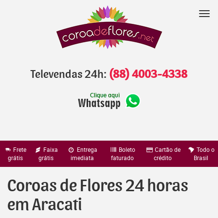
Pular
para
Nav
o
conteúdo
Televendas 24h:
(88) 4003-4338
Frete
Faixa
Entrega
Boleto
Cartão de
Todo o
grátis
grátis
imediata
faturado
crédito
Brasil
Coroas de Flores 24 horas
em Aracati