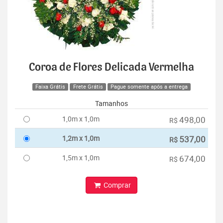
Coroa de Flores Delicada Vermelha
Faixa Grátis
Frete Grátis
Pague somente após a entrega
Tamanhos
1,0m x 1,0m
498,00
R$
1,2m x 1,0m
537,00
R$
1,5m x 1,0m
674,00
R$
Comprar