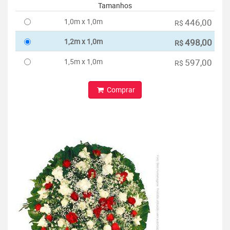
Tamanhos
1,0m x 1,0m
446,00
R$
1,2m x 1,0m
498,00
R$
1,5m x 1,0m
597,00
R$
Comprar