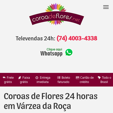
Pular
para
Nav
o
conteúdo
Televendas 24h:
(74) 4003-4338
Frete
Faixa
Entrega
Boleto
Cartão de
Todo o
grátis
grátis
imediata
faturado
crédito
Brasil
Coroas de Flores 24 horas
em Várzea da Roça