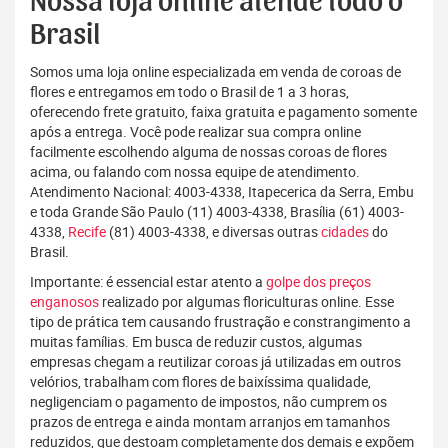
Nossa loja online atende todo o
Brasil
Somos uma loja online especializada em venda de coroas de
flores e entregamos em todo o Brasil de 1 a 3 horas,
oferecendo frete gratuito, faixa gratuita e pagamento somente
após a entrega. Você pode realizar sua compra online
facilmente escolhendo alguma de nossas coroas de flores
acima, ou falando com nossa equipe de atendimento.
Atendimento Nacional: 4003-4338, Itapecerica da Serra, Embu
e toda Grande São Paulo (11) 4003-4338, Brasília (61) 4003-
4338,
Recife
(81) 4003-4338, e diversas outras
cidades
do
Brasil.
Importante: é essencial estar atento a
golpe dos preços
enganosos
realizado por algumas floriculturas online. Esse
tipo de prática tem causando frustração e constrangimento a
muitas famílias. Em busca de reduzir custos, algumas
empresas chegam a reutilizar coroas já utilizadas em outros
velórios, trabalham com flores de baixíssima qualidade,
negligenciam o pagamento de impostos, não cumprem os
prazos de entrega e ainda montam arranjos em tamanhos
reduzidos, que destoam completamente dos demais e expõem