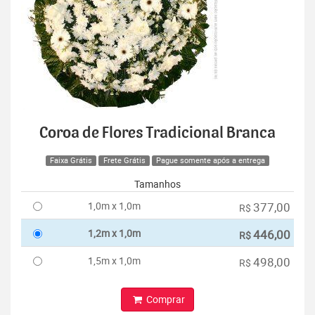
Coroa de Flores Tradicional Branca
Faixa Grátis
Frete Grátis
Pague somente após a entrega
Tamanhos
1,0m x 1,0m
377,00
R$
1,2m x 1,0m
446,00
R$
1,5m x 1,0m
498,00
R$
Comprar