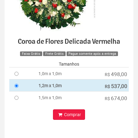
Coroa de Flores Delicada Vermelha
Faixa Grátis
Frete Grátis
Pague somente após a entrega
Tamanhos
1,0m x 1,0m
498,00
R$
1,2m x 1,0m
537,00
R$
1,5m x 1,0m
674,00
R$
Comprar