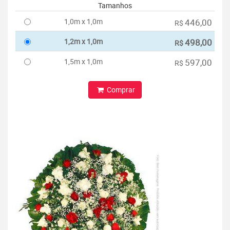
Tamanhos
1,0m x 1,0m
446,00
R$
1,2m x 1,0m
498,00
R$
1,5m x 1,0m
597,00
R$
Comprar