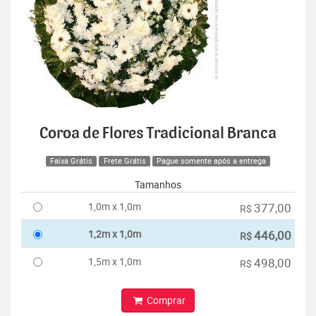
Coroa de Flores Tradicional Branca
Faixa Grátis
Frete Grátis
Pague somente após a entrega
Tamanhos
1,0m x 1,0m
377,00
R$
1,2m x 1,0m
446,00
R$
1,5m x 1,0m
498,00
R$
Comprar