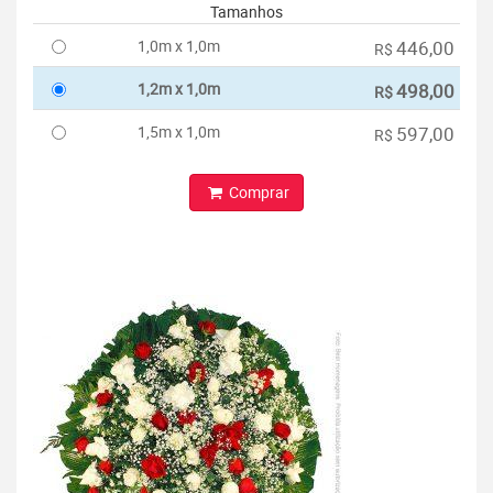
Tamanhos
1,0m x 1,0m
446,00
R$
1,2m x 1,0m
498,00
R$
1,5m x 1,0m
597,00
R$
Comprar