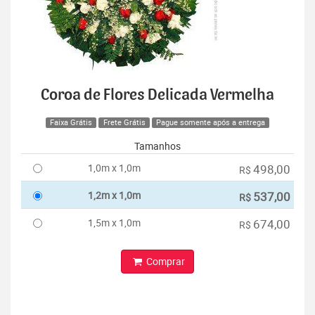
Coroa de Flores Delicada Vermelha
Faixa Grátis
Frete Grátis
Pague somente após a entrega
Tamanhos
1,0m x 1,0m
498,00
R$
1,2m x 1,0m
537,00
R$
1,5m x 1,0m
674,00
R$
Comprar