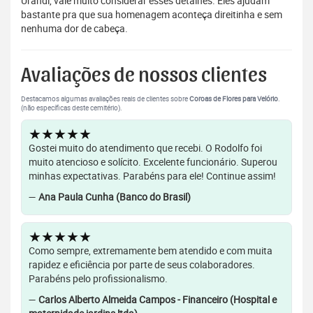
Urandi, vale muito considerar esses detalhes. Eles ajudam
bastante pra que sua homenagem aconteça direitinha e sem
nenhuma dor de cabeça.
Avaliações de nossos clientes
Destacamos algumas avaliações reais de clientes sobre
Coroas de Flores para Velório
.
(não específicas deste cemitério).
★★★★★
Gostei muito do atendimento que recebi. O Rodolfo foi
muito atencioso e solícito. Excelente funcionário. Superou
minhas expectativas. Parabéns para ele! Continue assim!
—
Ana Paula Cunha (Banco do Brasil)
★★★★★
Como sempre, extremamente bem atendido e com muita
rapidez e eficiência por parte de seus colaboradores.
Parabéns pelo profissionalismo.
—
Carlos Alberto Almeida Campos - Financeiro (Hospital e