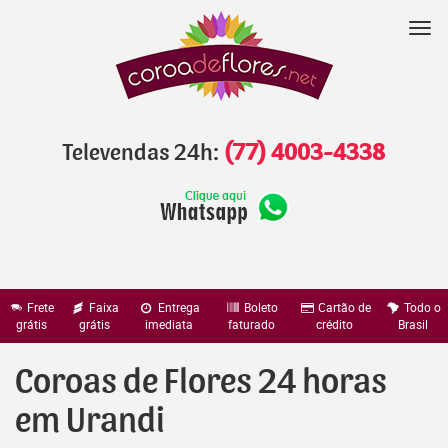
Pular
para
Nav
o
conteúdo
Televendas 24h:
(77) 4003-4338
Frete
Faixa
Entrega
Boleto
Cartão de
Todo o
grátis
grátis
imediata
faturado
crédito
Brasil
Coroas de Flores 24 horas
em Urandi