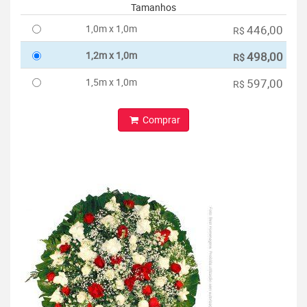
Tamanhos
1,0m x 1,0m
446,00
R$
1,2m x 1,0m
498,00
R$
1,5m x 1,0m
597,00
R$
Comprar