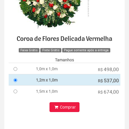
Coroa de Flores Delicada Vermelha
Faixa Grátis
Frete Grátis
Pague somente após a entrega
Tamanhos
1,0m x 1,0m
498,00
R$
1,2m x 1,0m
537,00
R$
1,5m x 1,0m
674,00
R$
Comprar