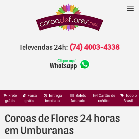
Pular
para
Nav
o
conteúdo
Televendas 24h:
(74) 4003-4338
Frete
Faixa
Entrega
Boleto
Cartão de
Todo o
grátis
grátis
imediata
faturado
crédito
Brasil
Coroas de Flores 24 horas
em Umburanas