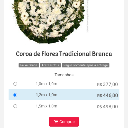
Coroa de Flores Tradicional Branca
Faixa Grátis
Frete Grátis
Pague somente após a entrega
Tamanhos
1,0m x 1,0m
377,00
R$
1,2m x 1,0m
446,00
R$
1,5m x 1,0m
498,00
R$
Comprar