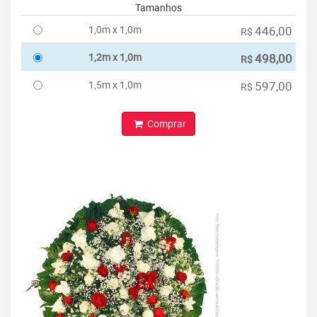
Tamanhos
1,0m x 1,0m
446,00
R$
1,2m x 1,0m
498,00
R$
1,5m x 1,0m
597,00
R$
Comprar