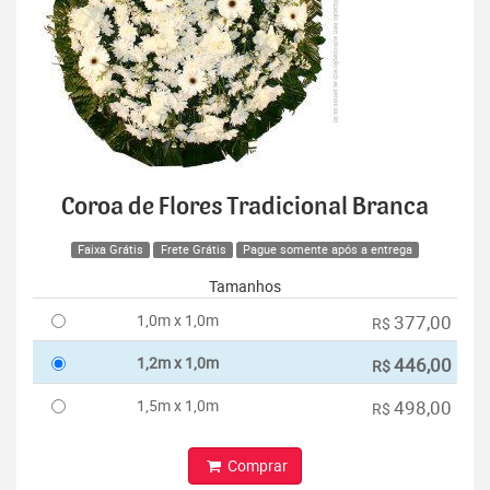
Coroa de Flores Tradicional Branca
Faixa Grátis
Frete Grátis
Pague somente após a entrega
Tamanhos
1,0m x 1,0m
377,00
R$
1,2m x 1,0m
446,00
R$
1,5m x 1,0m
498,00
R$
Comprar