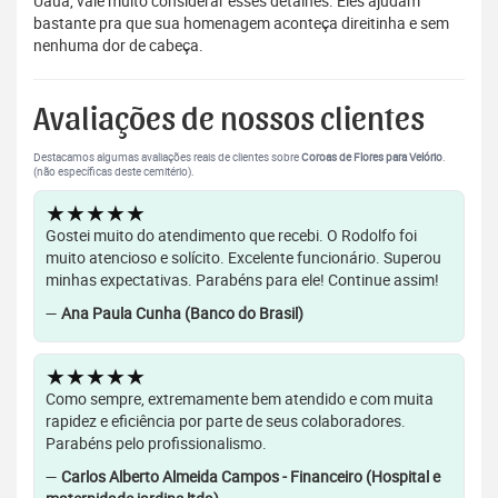
Uauá, vale muito considerar esses detalhes. Eles ajudam
bastante pra que sua homenagem aconteça direitinha e sem
nenhuma dor de cabeça.
Avaliações de nossos clientes
Destacamos algumas avaliações reais de clientes sobre
Coroas de Flores para Velório
.
(não específicas deste cemitério).
★★★★★
Gostei muito do atendimento que recebi. O Rodolfo foi
muito atencioso e solícito. Excelente funcionário. Superou
minhas expectativas. Parabéns para ele! Continue assim!
—
Ana Paula Cunha (Banco do Brasil)
★★★★★
Como sempre, extremamente bem atendido e com muita
rapidez e eficiência por parte de seus colaboradores.
Parabéns pelo profissionalismo.
—
Carlos Alberto Almeida Campos - Financeiro (Hospital e