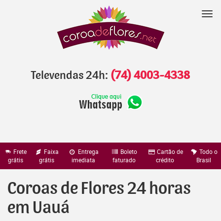
Pular
para
Nav
o
conteúdo
Televendas 24h:
(74) 4003-4338
Frete
Faixa
Entrega
Boleto
Cartão de
Todo o
grátis
grátis
imediata
faturado
crédito
Brasil
Coroas de Flores 24 horas
em Uauá