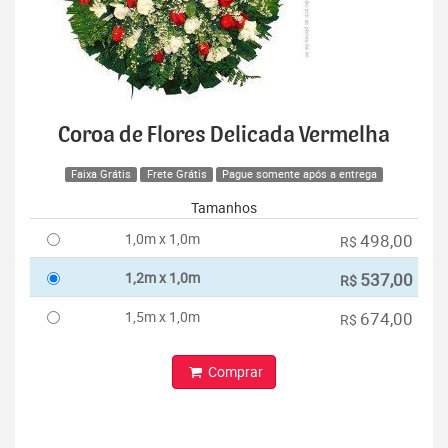
Coroa de Flores Delicada Vermelha
Faixa Grátis
Frete Grátis
Pague somente após a entrega
Tamanhos
1,0m x 1,0m
498,00
R$
1,2m x 1,0m
537,00
R$
1,5m x 1,0m
674,00
R$
Comprar