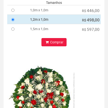
Tamanhos
1,0m x 1,0m
446,00
R$
1,2m x 1,0m
498,00
R$
1,5m x 1,0m
597,00
R$
Comprar