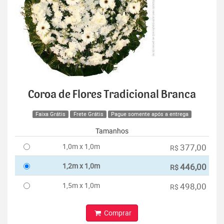
Coroa de Flores Tradicional Branca
Faixa Grátis
Frete Grátis
Pague somente após a entrega
Tamanhos
1,0m x 1,0m
377,00
R$
1,2m x 1,0m
446,00
R$
1,5m x 1,0m
498,00
R$
Comprar