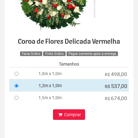
Coroa de Flores Delicada Vermelha
Faixa Grátis
Frete Grátis
Pague somente após a entrega
Tamanhos
1,0m x 1,0m
498,00
R$
1,2m x 1,0m
537,00
R$
1,5m x 1,0m
674,00
R$
Comprar