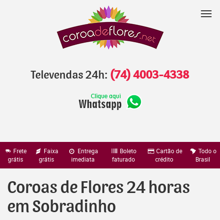
Pular
para
Nav
o
conteúdo
Televendas 24h:
(74) 4003-4338
Frete
Faixa
Entrega
Boleto
Cartão de
Todo o
grátis
grátis
imediata
faturado
crédito
Brasil
Coroas de Flores 24 horas
em Sobradinho