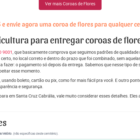
Ver mais Coroas de Flores
8
e envie agora uma coroa de flores para qualquer ce
icultura para entregar coroas de flor
SO 9001
, que basicamente comprova que seguimos padrões de qualidade r
ito certo, no local correto e dentro do prazo que foi combinado, sem aqu
 a fazer: o pagamento só depois da entrega. Sabemos que nesse tipo de 
peitar esse momento.
 usando boleto, cartão ou pix, como for mais fácil pra você. E outro pon
sparência e segurança.
 para em Santa Cruz Cabrália, vale muito considerar esses detalhes. E
es
a Velório
. (não específicas deste cemitério).