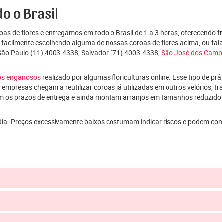
o o Brasil
as de flores e entregamos em todo o Brasil de 1 a 3 horas, oferecendo f
e facilmente escolhendo alguma de nossas coroas de flores acima, ou f
 São Paulo (11) 4003-4338, Salvador (71) 4003-4338,
São José dos Cam
ços enganosos
realizado por algumas floriculturas online. Esse tipo de p
 empresas chegam a reutilizar coroas já utilizadas em outros velórios, t
m os prazos de entrega e ainda montam arranjos em tamanhos reduzid
dia. Preços excessivamente baixos costumam indicar riscos e podem co