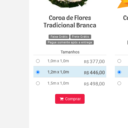
Coroa de Flores
C
Tradicional Branca
Faixa Grátis
Frete Grátis
Pague somente após a entrega
Tamanhos
1,0m x 1,0m
377,00
R$
1,2m x 1,0m
446,00
R$
1,5m x 1,0m
498,00
R$
Comprar