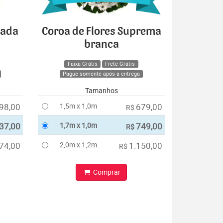
cada
Coroa de Flores Suprema
branca
Faixa Grátis
Frete Grátis
Pague somente após a entrega
Tamanhos
98,00
1,5m x 1,0m
679,00
R$
37,00
1,7m x 1,0m
749,00
R$
74,00
2,0m x 1,2m
1.150,00
R$
Comprar