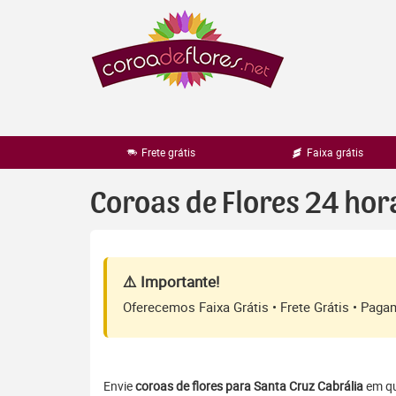
Pular
para
o
conteúdo
Frete grátis
Faixa grátis
Coroas de Flores 24 hor
⚠️ Importante!
Oferecemos Faixa Grátis • Frete Grátis • Pag
Envie
coroas de flores para Santa Cruz Cabrália
em qua