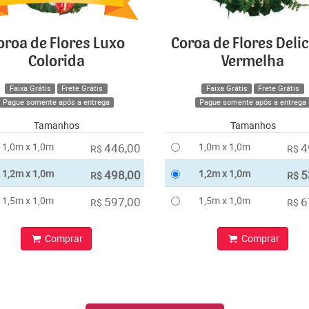
oroa de Flores Luxo
Coroa de Flores Deli
Colorida
Vermelha
Faixa Grátis
Frete Grátis
Faixa Grátis
Frete Grátis
Pague somente após a entrega
Pague somente após a entrega
Tamanhos
Tamanhos
1,0m x 1,0m
446,00
1,0m x 1,0m
4
R$
R$
1,2m x 1,0m
498,00
1,2m x 1,0m
5
R$
R$
1,5m x 1,0m
597,00
1,5m x 1,0m
6
R$
R$
Comprar
Comprar