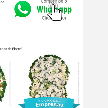
 de
roas de Flores”
.