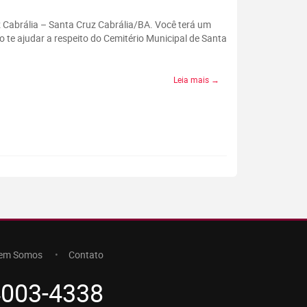
z Cabrália – Santa Cruz Cabrália/BA. Você terá um
 te ajudar a respeito do Cemitério Municipal de Santa
Leia mais →
em Somos
Contato
4003-4338