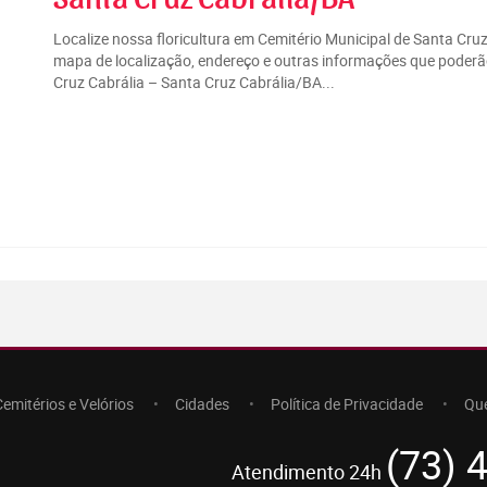
Localize nossa floricultura em Cemitério Municipal de Santa Cru
mapa de localização, endereço e outras informações que poderão
Cruz Cabrália – Santa Cruz Cabrália/BA...
Cemitérios e Velórios
Cidades
Política de Privacidade
Qu
(73) 
Atendimento 24h