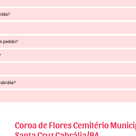
rália?
um pedido?
?
Cabrália?
Coroa de Flores Cemitério Munici
Santa Cruz Cabrália/BA