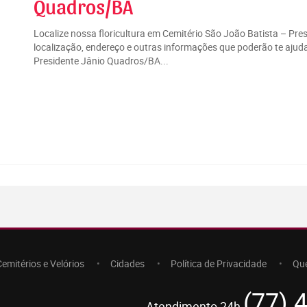
Quadros/BA
Localize nossa floricultura em Cemitério São João Batista – P
localização, endereço e outras informações que poderão te ajuda
Presidente Jânio Quadros/BA...
Cemitérios e Velórios
Cidades
Política de Privacidade
Qu
(77) 
Atendimento 24h