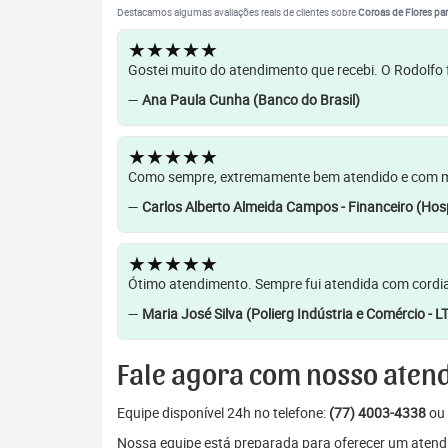
Destacamos algumas avaliações reais de clientes sobre
Coroas de Flores par
★★★★★
Gostei muito do atendimento que recebi. O Rodolfo f
—
Ana Paula Cunha (Banco do Brasil)
★★★★★
Como sempre, extremamente bem atendido e com muit
—
Carlos Alberto Almeida Campos - Financeiro (Hosp
★★★★★
Ótimo atendimento. Sempre fui atendida com cordia
—
Maria José Silva (Polierg Indústria e Comércio - L
Fale agora com nosso aten
Equipe disponível 24h no telefone:
(77) 4003-4338
ou 
Nossa equipe está preparada para oferecer um atendi