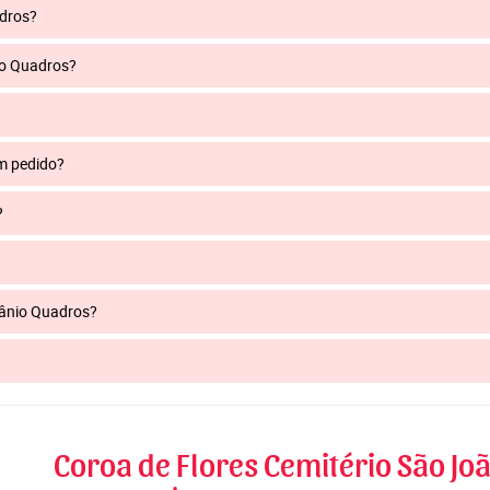
adros?
io Quadros?
um pedido?
?
 Jânio Quadros?
Coroa de Flores Cemitério São Joã