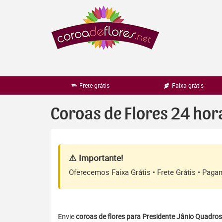
Pular
para
o
conteúdo
Frete grátis
Faixa grátis
Coroas de Flores 24 hor
⚠️ Importante!
Oferecemos Faixa Grátis • Frete Grátis • Pag
Envie
coroas de flores para Presidente Jânio Quadros