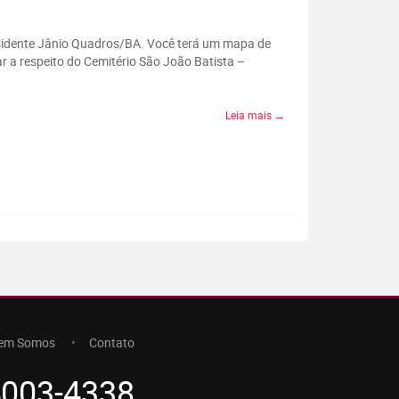
residente Jânio Quadros/BA. Você terá um mapa de
r a respeito do Cemitério São João Batista –
Leia mais →
em Somos
Contato
4003-4338