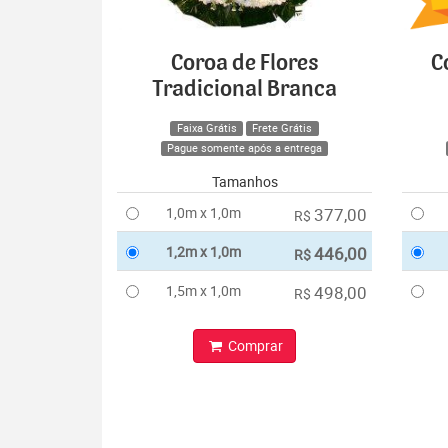
Coroa de Flores
C
Tradicional Branca
Faixa Grátis
Frete Grátis
Pague somente após a entrega
Tamanhos
1,0m x 1,0m
377,00
R$
1,2m x 1,0m
446,00
R$
1,5m x 1,0m
498,00
R$
Comprar