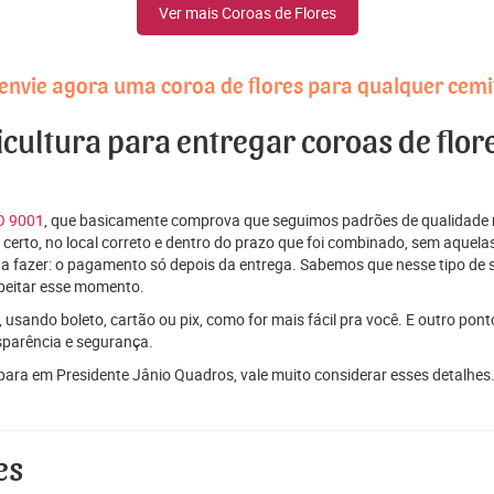
Ver mais Coroas de Flores
envie agora uma coroa de flores para qualquer cemi
icultura para entregar coroas de flor
SO 9001
, que basicamente comprova que seguimos padrões de qualidade r
ito certo, no local correto e dentro do prazo que foi combinado, sem aqu
 a fazer: o pagamento só depois da entrega. Sabemos que nesse tipo de 
peitar esse momento.
 usando boleto, cartão ou pix, como for mais fácil pra você. E outro pon
sparência e segurança.
 para em Presidente Jânio Quadros, vale muito considerar esses detalh
es