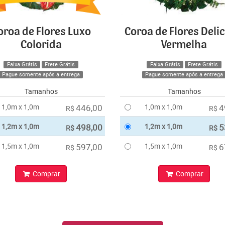
oroa de Flores Luxo
Coroa de Flores Deli
Colorida
Vermelha
Faixa Grátis
Frete Grátis
Faixa Grátis
Frete Grátis
Pague somente após a entrega
Pague somente após a entrega
Tamanhos
Tamanhos
1,0m x 1,0m
446,00
1,0m x 1,0m
4
R$
R$
1,2m x 1,0m
498,00
1,2m x 1,0m
5
R$
R$
1,5m x 1,0m
597,00
1,5m x 1,0m
6
R$
R$
Comprar
Comprar