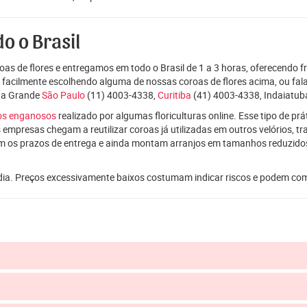
o o Brasil
as de flores e entregamos em todo o Brasil de 1 a 3 horas, oferecendo f
e facilmente escolhendo alguma de nossas coroas de flores acima, ou f
oda Grande
São Paulo
(11) 4003-4338,
Curitiba
(41) 4003-4338, Indaiatuba
ços enganosos
realizado por algumas floriculturas online. Esse tipo de p
 empresas chegam a reutilizar coroas já utilizadas em outros velórios, t
m os prazos de entrega e ainda montam arranjos em tamanhos reduzid
dia. Preços excessivamente baixos costumam indicar riscos e podem co