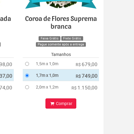
cada
Coroa de Flores Suprema
branca
Faixa Grátis
Frete Grátis
Pague somente após a entrega
Tamanhos
98,00
1,5m x 1,0m
679,00
R$
37,00
1,7m x 1,0m
749,00
R$
74,00
2,0m x 1,2m
1.150,00
R$
Comprar