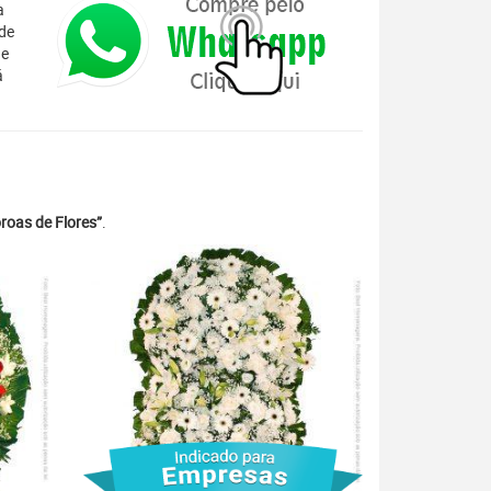
a
ode
 e
á
roas de Flores”
.