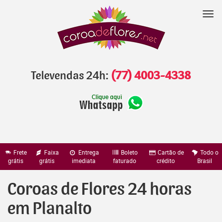
Pular
para
Nav
o
conteúdo
Televendas 24h:
(77) 4003-4338
Frete
Faixa
Entrega
Boleto
Cartão de
Todo o
grátis
grátis
imediata
faturado
crédito
Brasil
Coroas de Flores 24 horas
em Planalto