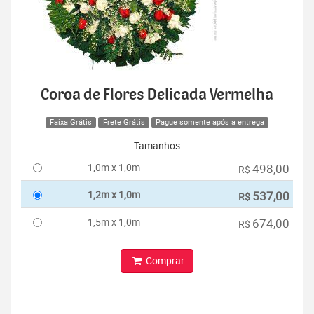
Coroa de Flores Delicada Vermelha
Faixa Grátis
Frete Grátis
Pague somente após a entrega
Tamanhos
1,0m x 1,0m
498,00
R$
1,2m x 1,0m
537,00
R$
1,5m x 1,0m
674,00
R$
Comprar