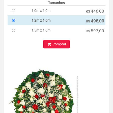
Tamanhos
1,0m x 1,0m
446,00
R$
1,2m x 1,0m
498,00
R$
1,5m x 1,0m
597,00
R$
Comprar