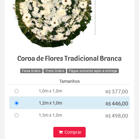
Coroa de Flores Tradicional Branca
Faixa Grátis
Frete Grátis
Pague somente após a entrega
Tamanhos
1,0m x 1,0m
377,00
R$
1,2m x 1,0m
446,00
R$
1,5m x 1,0m
498,00
R$
Comprar