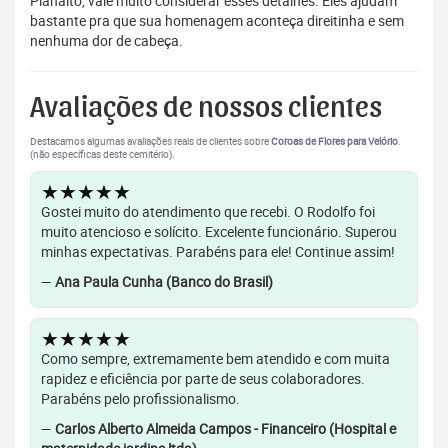
Planalto, vale muito considerar esses detalhes. Eles ajudam
bastante pra que sua homenagem aconteça direitinha e sem
nenhuma dor de cabeça.
Avaliações de nossos clientes
Destacamos algumas avaliações reais de clientes sobre
Coroas de Flores para Velório
.
(não específicas deste cemitério).
★★★★★
Gostei muito do atendimento que recebi. O Rodolfo foi
muito atencioso e solícito. Excelente funcionário. Superou
minhas expectativas. Parabéns para ele! Continue assim!
—
Ana Paula Cunha (Banco do Brasil)
★★★★★
Como sempre, extremamente bem atendido e com muita
rapidez e eficiência por parte de seus colaboradores.
Parabéns pelo profissionalismo.
—
Carlos Alberto Almeida Campos - Financeiro (Hospital e