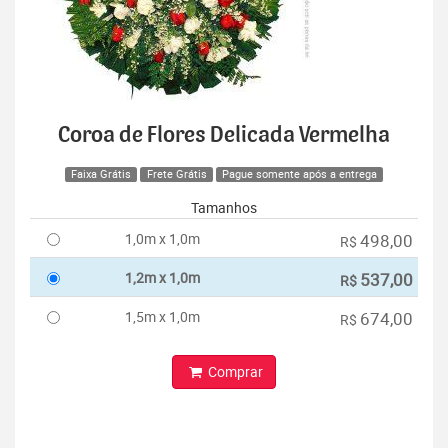
Coroa de Flores Delicada Vermelha
Faixa Grátis
Frete Grátis
Pague somente após a entrega
Tamanhos
1,0m x 1,0m
498,00
R$
1,2m x 1,0m
537,00
R$
1,5m x 1,0m
674,00
R$
Comprar