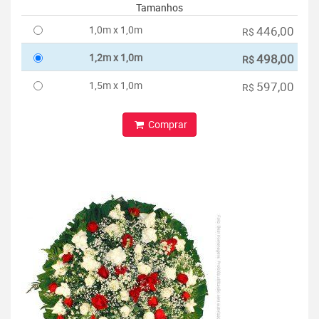
Tamanhos
1,0m x 1,0m
446,00
R$
1,2m x 1,0m
498,00
R$
1,5m x 1,0m
597,00
R$
Comprar