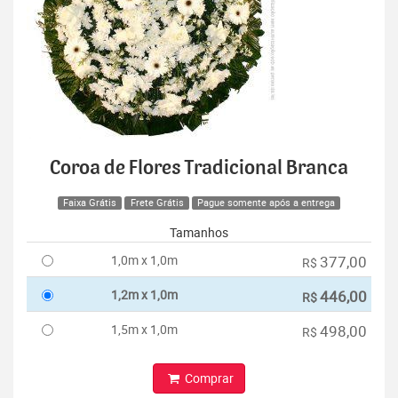
Coroa de Flores Tradicional Branca
Faixa Grátis
Frete Grátis
Pague somente após a entrega
Tamanhos
1,0m x 1,0m
377,00
R$
1,2m x 1,0m
446,00
R$
1,5m x 1,0m
498,00
R$
Comprar