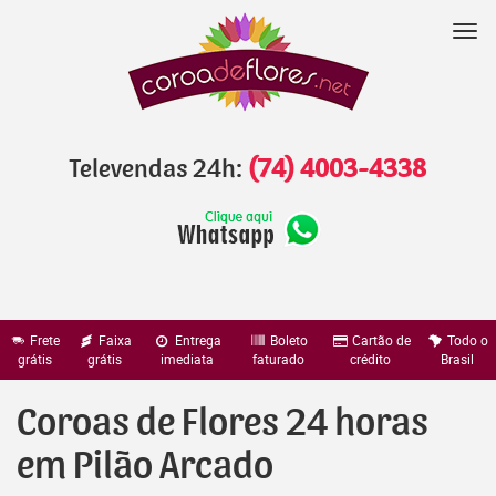
Pular
para
Nav
o
conteúdo
Televendas 24h:
(74) 4003-4338
Frete
Faixa
Entrega
Boleto
Cartão de
Todo o
grátis
grátis
imediata
faturado
crédito
Brasil
Coroas de Flores 24 horas
em Pilão Arcado