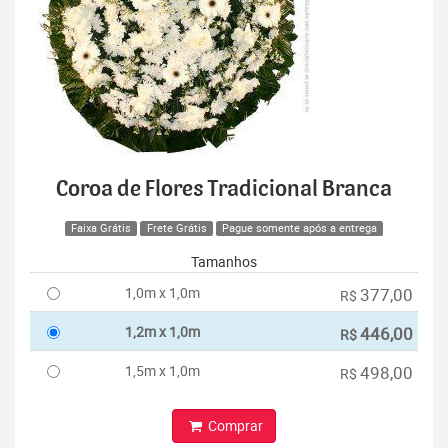
Coroa de Flores Tradicional Branca
Faixa Grátis
Frete Grátis
Pague somente após a entrega
Tamanhos
1,0m x 1,0m
377,00
R$
1,2m x 1,0m
446,00
R$
1,5m x 1,0m
498,00
R$
Comprar