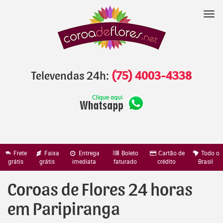
Pular
para
Nav
o
conteúdo
Televendas 24h:
(75) 4003-4338
Frete
Faixa
Entrega
Boleto
Cartão de
Todo o
grátis
grátis
imediata
faturado
crédito
Brasil
Coroas de Flores 24 horas
em Paripiranga