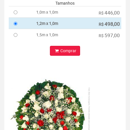
Tamanhos
1,0m x 1,0m
446,00
R$
1,2m x 1,0m
498,00
R$
1,5m x 1,0m
597,00
R$
Comprar