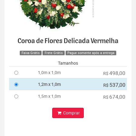
Coroa de Flores Delicada Vermelha
Faixa Grátis
Frete Grátis
Pague somente após a entrega
Tamanhos
1,0m x 1,0m
498,00
R$
1,2m x 1,0m
537,00
R$
1,5m x 1,0m
674,00
R$
Comprar