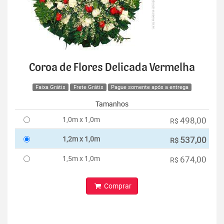
Coroa de Flores Delicada Vermelha
Faixa Grátis
Frete Grátis
Pague somente após a entrega
Tamanhos
1,0m x 1,0m
498,00
R$
1,2m x 1,0m
537,00
R$
1,5m x 1,0m
674,00
R$
Comprar