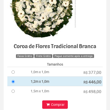
Coroa de Flores Tradicional Branca
Faixa Grátis
Frete Grátis
Pague somente após a entrega
Tamanhos
1,0m x 1,0m
377,00
R$
1,2m x 1,0m
446,00
R$
1,5m x 1,0m
498,00
R$
Comprar