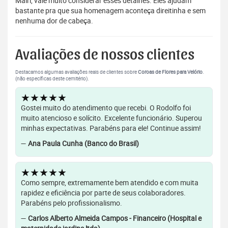
Mairi, vale muito considerar esses detalhes. Eles ajudam
bastante pra que sua homenagem aconteça direitinha e sem
nenhuma dor de cabeça.
Avaliações de nossos clientes
Destacamos algumas avaliações reais de clientes sobre
Coroas de Flores para Velório
.
(não específicas deste cemitério).
★★★★★
Gostei muito do atendimento que recebi. O Rodolfo foi
muito atencioso e solícito. Excelente funcionário. Superou
minhas expectativas. Parabéns para ele! Continue assim!
—
Ana Paula Cunha (Banco do Brasil)
★★★★★
Como sempre, extremamente bem atendido e com muita
rapidez e eficiência por parte de seus colaboradores.
Parabéns pelo profissionalismo.
—
Carlos Alberto Almeida Campos - Financeiro (Hospital e