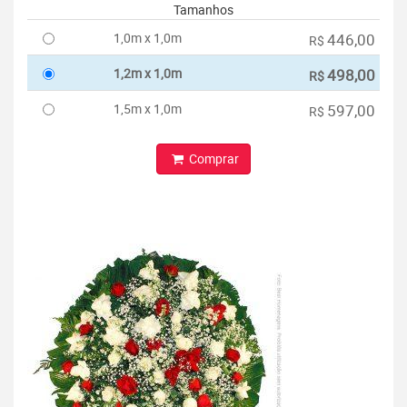
Tamanhos
1,0m x 1,0m
446,00
R$
1,2m x 1,0m
498,00
R$
1,5m x 1,0m
597,00
R$
Comprar