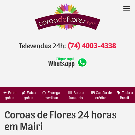
Pular
para
Nav
o
conteúdo
Televendas 24h:
(74) 4003-4338
Frete
Faixa
Entrega
Boleto
Cartão de
Todo o
grátis
grátis
imediata
faturado
crédito
Brasil
Coroas de Flores 24 horas
em Mairi