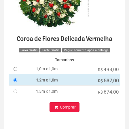
Coroa de Flores Delicada Vermelha
Faixa Grátis
Frete Grátis
Pague somente após a entrega
Tamanhos
1,0m x 1,0m
498,00
R$
1,2m x 1,0m
537,00
R$
1,5m x 1,0m
674,00
R$
Comprar