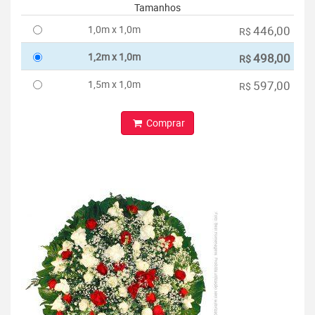
Tamanhos
1,0m x 1,0m
446,00
R$
1,2m x 1,0m
498,00
R$
1,5m x 1,0m
597,00
R$
Comprar