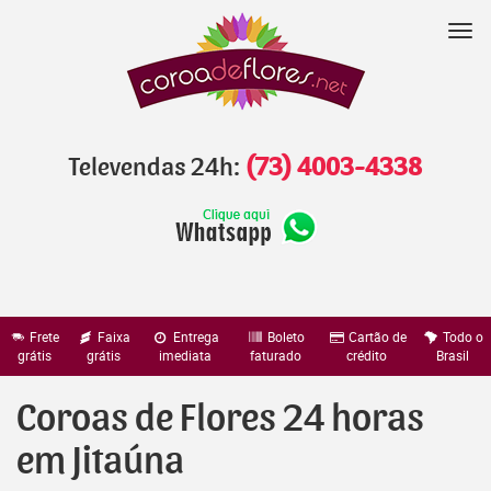
Pular
para
Nav
o
conteúdo
Televendas 24h:
(73) 4003-4338
Frete
Faixa
Entrega
Boleto
Cartão de
Todo o
grátis
grátis
imediata
faturado
crédito
Brasil
Coroas de Flores 24 horas
em Jitaúna