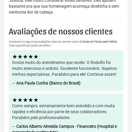
Jitaúna, vale muito considerar esses detalhes. Eles ajudam
bastante pra que sua homenagem aconteça direitinha e sem
nenhuma dor de cabeça.
Avaliações de nossos clientes
Destacamos algumas avaliações reais de clientes sobre
Coroas de Flores para Velório
.
(não específicas deste cemitério).
★★★★★
Gostei muito do atendimento que recebi. O Rodolfo foi
muito atencioso e solícito. Excelente funcionário. Superou
minhas expectativas. Parabéns para ele! Continue assim!
—
Ana Paula Cunha (Banco do Brasil)
★★★★★
Como sempre, extremamente bem atendido e com muita
rapidez e eficiência por parte de seus colaboradores.
Parabéns pelo profissionalismo.
—
Carlos Alberto Almeida Campos - Financeiro (Hospital e