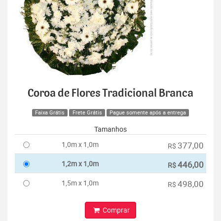
Coroa de Flores Tradicional Branca
Faixa Grátis
Frete Grátis
Pague somente após a entrega
Tamanhos
1,0m x 1,0m
377,00
R$
1,2m x 1,0m
446,00
R$
1,5m x 1,0m
498,00
R$
Comprar