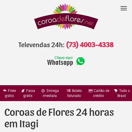
Pular
para
Nav
o
conteúdo
Televendas 24h:
(73) 4003-4338
Frete
Faixa
Entrega
Boleto
Cartão de
Todo o
grátis
grátis
imediata
faturado
crédito
Brasil
Coroas de Flores 24 horas
em Itagi