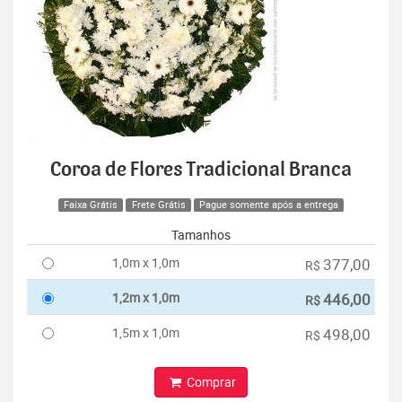
Coroa de Flores Tradicional Branca
Faixa Grátis
Frete Grátis
Pague somente após a entrega
Tamanhos
1,0m x 1,0m
377,00
R$
1,2m x 1,0m
446,00
R$
1,5m x 1,0m
498,00
R$
Comprar