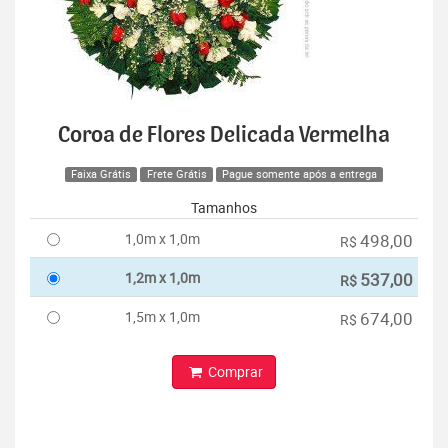
Coroa de Flores Delicada Vermelha
Faixa Grátis
Frete Grátis
Pague somente após a entrega
Tamanhos
1,0m x 1,0m
498,00
R$
1,2m x 1,0m
537,00
R$
1,5m x 1,0m
674,00
R$
Comprar