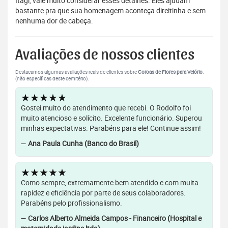
Itagi, vale muito considerar esses detalhes. Eles ajudam
bastante pra que sua homenagem aconteça direitinha e sem
nenhuma dor de cabeça.
Avaliações de nossos clientes
Destacamos algumas avaliações reais de clientes sobre
Coroas de Flores para Velório
.
(não específicas deste cemitério).
★★★★★
Gostei muito do atendimento que recebi. O Rodolfo foi
muito atencioso e solícito. Excelente funcionário. Superou
minhas expectativas. Parabéns para ele! Continue assim!
—
Ana Paula Cunha (Banco do Brasil)
★★★★★
Como sempre, extremamente bem atendido e com muita
rapidez e eficiência por parte de seus colaboradores.
Parabéns pelo profissionalismo.
—
Carlos Alberto Almeida Campos - Financeiro (Hospital e