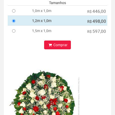
Tamanhos
1,0m x 1,0m
446,00
R$
1,2m x 1,0m
498,00
R$
1,5m x 1,0m
597,00
R$
Comprar