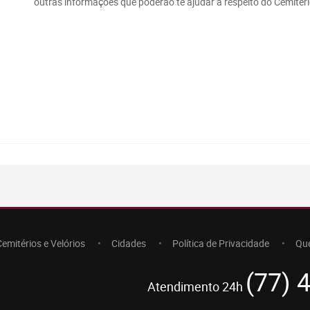
outras informações que poderão te ajudar a respeito do Cemitéri
Cemitérios e Velórios
Cidades
Política de Privacidade
Qu
(77) 
Atendimento 24h