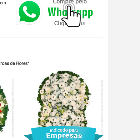
 em
roas de Flores”
.