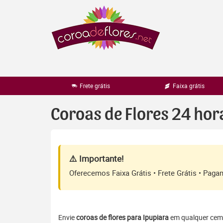
Pular
para
o
conteúdo
Frete grátis
Faixa grátis
Coroas de Flores 24 hor
⚠️ Importante!
Oferecemos Faixa Grátis • Frete Grátis • Pag
Envie
coroas de flores para Ipupiara
em qualquer cemit