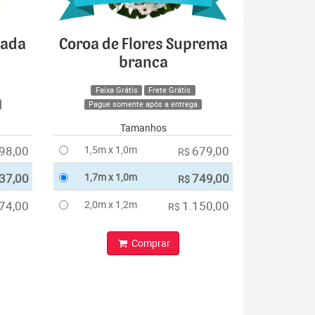
cada
Coroa de Flores Suprema
branca
Faixa Grátis
Frete Grátis
Pague somente após a entrega
Tamanhos
98,00
1,5m x 1,0m
679,00
R$
37,00
1,7m x 1,0m
749,00
R$
74,00
2,0m x 1,2m
1.150,00
R$
Comprar