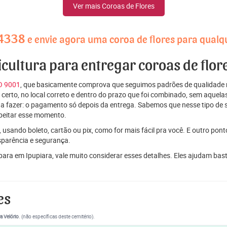
Ver mais Coroas de Flores
-4338
e envie agora uma coroa de flores para qualq
icultura para entregar coroas de flor
SO 9001
, que basicamente comprova que seguimos padrões de qualidade r
ito certo, no local correto e dentro do prazo que foi combinado, sem aqu
 a fazer: o pagamento só depois da entrega. Sabemos que nesse tipo de 
peitar esse momento.
 usando boleto, cartão ou pix, como for mais fácil pra você. E outro pon
sparência e segurança.
 para em Ipupiara, vale muito considerar esses detalhes. Eles ajudam ba
es
a Velório
. (não específicas deste cemitério).