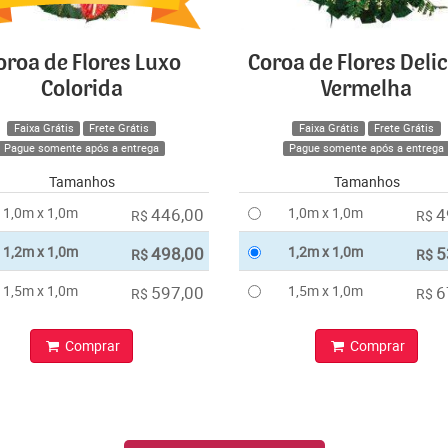
oroa de Flores Luxo
Coroa de Flores Deli
Colorida
Vermelha
Faixa Grátis
Frete Grátis
Faixa Grátis
Frete Grátis
Pague somente após a entrega
Pague somente após a entrega
Tamanhos
Tamanhos
1,0m x 1,0m
446,00
1,0m x 1,0m
4
R$
R$
1,2m x 1,0m
498,00
1,2m x 1,0m
5
R$
R$
1,5m x 1,0m
597,00
1,5m x 1,0m
6
R$
R$
Comprar
Comprar