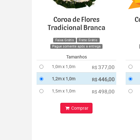
Coroa de Flores
C
Tradicional Branca
Faixa Grátis
Frete Grátis
Pague somente após a entrega
Tamanhos
1,0m x 1,0m
377,00
R$
1,2m x 1,0m
446,00
R$
1,5m x 1,0m
498,00
R$
Comprar