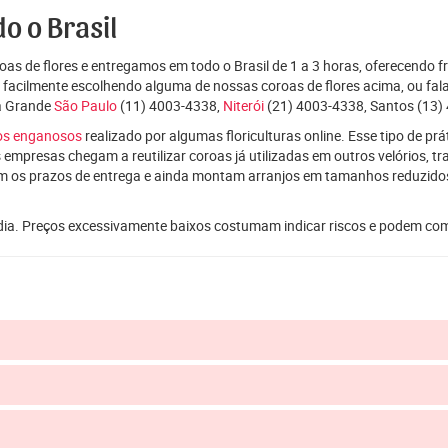
o o Brasil
as de flores e entregamos em todo o Brasil de 1 a 3 horas, oferecendo f
e facilmente escolhendo alguma de nossas coroas de flores acima, ou f
da Grande
São Paulo
(11) 4003-4338,
Niterói
(21) 4003-4338, Santos (13) 
ços enganosos
realizado por algumas floriculturas online. Esse tipo de p
 empresas chegam a reutilizar coroas já utilizadas em outros velórios, t
m os prazos de entrega e ainda montam arranjos em tamanhos reduzid
dia. Preços excessivamente baixos costumam indicar riscos e podem co