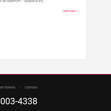
o de Ibipetum – Ipupiara/BA...
Leia mais →
em Somos
Contato
4003-4338