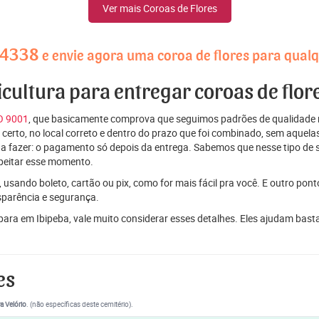
Ver mais Coroas de Flores
-4338
e envie agora uma coroa de flores para qualq
icultura para entregar coroas de flor
SO 9001
, que basicamente comprova que seguimos padrões de qualidade r
ito certo, no local correto e dentro do prazo que foi combinado, sem aqu
 a fazer: o pagamento só depois da entrega. Sabemos que nesse tipo de 
peitar esse momento.
 usando boleto, cartão ou pix, como for mais fácil pra você. E outro pon
sparência e segurança.
 para em Ibipeba, vale muito considerar esses detalhes. Eles ajudam bas
es
a Velório
. (não específicas deste cemitério).