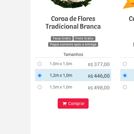
Coroa de Flores
C
Tradicional Branca
Faixa Grátis
Frete Grátis
Pague somente após a entrega
Tamanhos
1,0m x 1,0m
377,00
R$
1,2m x 1,0m
446,00
R$
1,5m x 1,0m
498,00
R$
Comprar