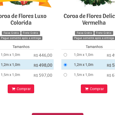
oroa de Flores Luxo
Coroa de Flores Deli
Colorida
Vermelha
Faixa Grátis
Frete Grátis
Faixa Grátis
Frete Grátis
Pague somente após a entrega
Pague somente após a entrega
Tamanhos
Tamanhos
1,0m x 1,0m
446,00
1,0m x 1,0m
4
R$
R$
1,2m x 1,0m
498,00
1,2m x 1,0m
5
R$
R$
1,5m x 1,0m
597,00
1,5m x 1,0m
6
R$
R$
Comprar
Comprar