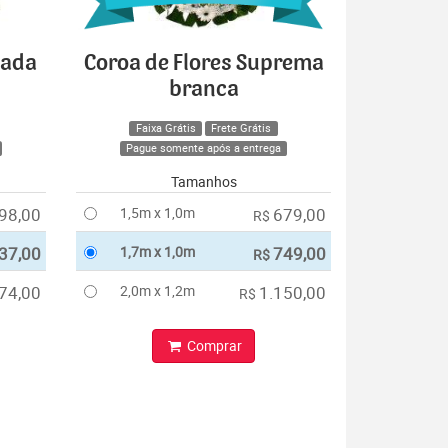
cada
Coroa de Flores Suprema
branca
Faixa Grátis
Frete Grátis
Pague somente após a entrega
Tamanhos
98,00
1,5m x 1,0m
679,00
R$
37,00
1,7m x 1,0m
749,00
R$
74,00
2,0m x 1,2m
1.150,00
R$
Comprar