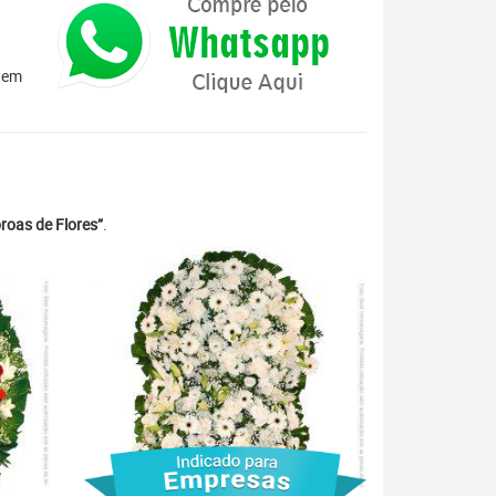
s em
roas de Flores”
.