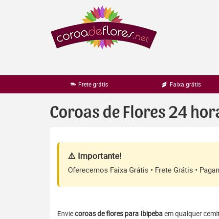
Pular
para
o
conteúdo
Frete grátis
Faixa grátis
Coroas de Flores 24 hor
⚠️ Importante!
Oferecemos Faixa Grátis • Frete Grátis • Pag
Envie
coroas de flores para Ibipeba
em qualquer cemité