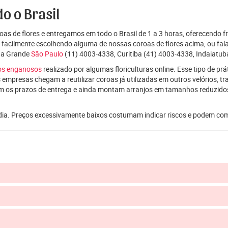
o o Brasil
as de flores e entregamos em todo o Brasil de 1 a 3 horas, oferecendo f
e facilmente escolhendo alguma de nossas coroas de flores acima, ou f
da Grande
São Paulo
(11) 4003-4338, Curitiba (41) 4003-4338, Indaiatub
ços enganosos
realizado por algumas floriculturas online. Esse tipo de p
 empresas chegam a reutilizar coroas já utilizadas em outros velórios, t
m os prazos de entrega e ainda montam arranjos em tamanhos reduzid
dia. Preços excessivamente baixos costumam indicar riscos e podem co