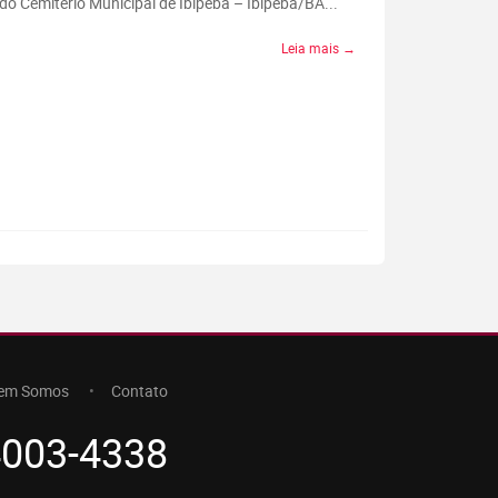
do Cemitério Municipal de Ibipeba – Ibipeba/BA...
Leia mais →
em Somos
Contato
4003-4338