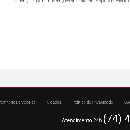
endereço e outras informações que poderão te ajudar a respeito 
Cemitérios e Velórios
Cidades
Política de Privacidade
Qu
(74) 
Atendimento 24h