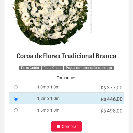
Coroa de Flores Tradicional Branca
Faixa Grátis
Frete Grátis
Pague somente após a entrega
Tamanhos
1,0m x 1,0m
377,00
R$
1,2m x 1,0m
446,00
R$
1,5m x 1,0m
498,00
R$
Comprar