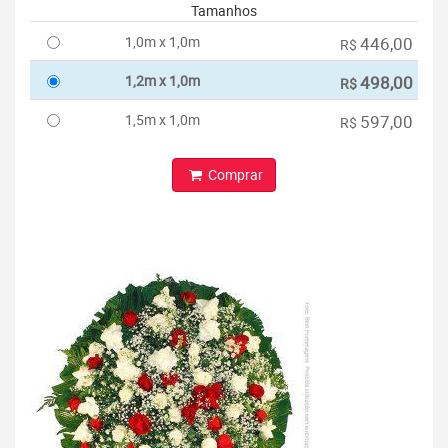
Tamanhos
1,0m x 1,0m
446,00
R$
1,2m x 1,0m
498,00
R$
1,5m x 1,0m
597,00
R$
Comprar