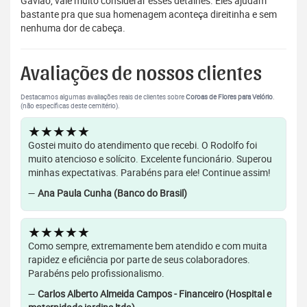
Gavião, vale muito considerar esses detalhes. Eles ajudam
bastante pra que sua homenagem aconteça direitinha e sem
nenhuma dor de cabeça.
Avaliações de nossos clientes
Destacamos algumas avaliações reais de clientes sobre
Coroas de Flores para Velório
.
(não específicas deste cemitério).
★★★★★
Gostei muito do atendimento que recebi. O Rodolfo foi
muito atencioso e solícito. Excelente funcionário. Superou
minhas expectativas. Parabéns para ele! Continue assim!
—
Ana Paula Cunha (Banco do Brasil)
★★★★★
Como sempre, extremamente bem atendido e com muita
rapidez e eficiência por parte de seus colaboradores.
Parabéns pelo profissionalismo.
—
Carlos Alberto Almeida Campos - Financeiro (Hospital e