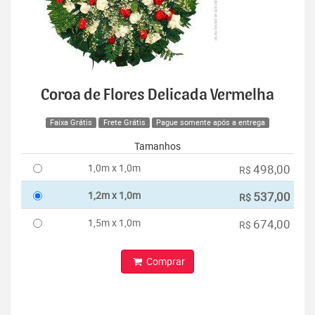
Coroa de Flores Delicada Vermelha
Faixa Grátis
Frete Grátis
Pague somente após a entrega
Tamanhos
1,0m x 1,0m
498,00
R$
1,2m x 1,0m
537,00
R$
1,5m x 1,0m
674,00
R$
Comprar