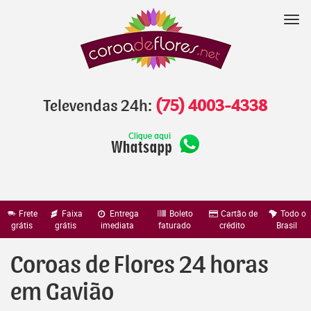
Pular
para
Nav
o
conteúdo
Televendas 24h:
(75) 4003-4338
Frete
Faixa
Entrega
Boleto
Cartão de
Todo o
grátis
grátis
imediata
faturado
crédito
Brasil
Coroas de Flores 24 horas
em Gavião