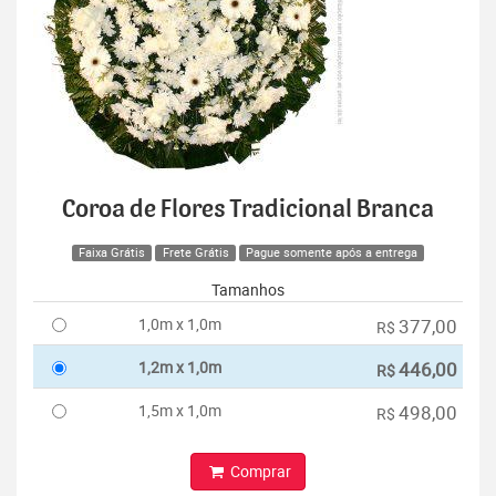
Coroa de Flores Tradicional Branca
Faixa Grátis
Frete Grátis
Pague somente após a entrega
Tamanhos
1,0m x 1,0m
377,00
R$
1,2m x 1,0m
446,00
R$
1,5m x 1,0m
498,00
R$
Comprar