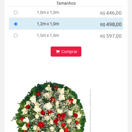
Tamanhos
1,0m x 1,0m
446,00
R$
1,2m x 1,0m
498,00
R$
1,5m x 1,0m
597,00
R$
Comprar