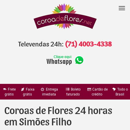
Pular
para
Nav
o
conteúdo
Televendas 24h:
(71) 4003-4338
Frete
Faixa
Entrega
Boleto
Cartão de
Todo o
grátis
grátis
imediata
faturado
crédito
Brasil
Coroas de Flores 24 horas
em Simões Filho