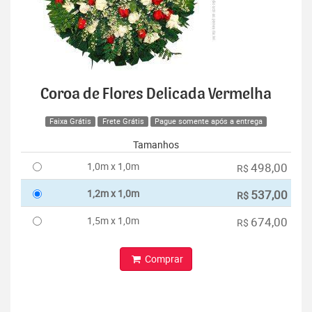
Coroa de Flores Delicada Vermelha
Faixa Grátis
Frete Grátis
Pague somente após a entrega
Tamanhos
1,0m x 1,0m
498,00
R$
1,2m x 1,0m
537,00
R$
1,5m x 1,0m
674,00
R$
Comprar