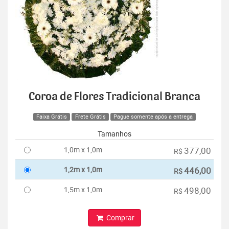
Coroa de Flores Tradicional Branca
Faixa Grátis
Frete Grátis
Pague somente após a entrega
Tamanhos
1,0m x 1,0m
377,00
R$
1,2m x 1,0m
446,00
R$
1,5m x 1,0m
498,00
R$
Comprar