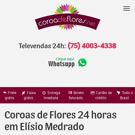
Pular
para
Nav
o
conteúdo
Televendas 24h:
(75) 4003-4338
Frete
Faixa
Entrega
Boleto
Cartão de
Todo o
grátis
grátis
imediata
faturado
crédito
Brasil
Coroas de Flores 24 horas
em Elísio Medrado