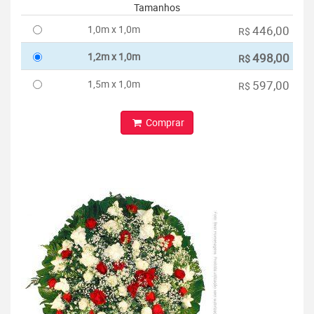
Tamanhos
1,0m x 1,0m
446,00
R$
1,2m x 1,0m
498,00
R$
1,5m x 1,0m
597,00
R$
Comprar