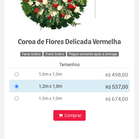
Coroa de Flores Delicada Vermelha
Faixa Grátis
Frete Grátis
Pague somente após a entrega
Tamanhos
1,0m x 1,0m
498,00
R$
1,2m x 1,0m
537,00
R$
1,5m x 1,0m
674,00
R$
Comprar