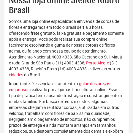
Nossa loja online atende todo o
Brasil
Somos uma loja online especializada em venda de coroas de
flores e entregamos em todo o Brasil de 1 a 3 horas,
oferecendo frete gratuito, faixa gratuita e pagamento somente
após a entrega. Você pode realizar sua compra online
facilmente escolhendo alguma de nossas coroas de flores
acima, ou falando com nossa equipe de atendimento.
Atendimento Nacional: 4003-4338, São Caetano do Sul, Mauá
e toda Grande São Paulo (11) 4003-4338,
Porto Alegre
(51)
4003-4338, Ribeirão Preto (16) 4003-4338, e diversas outras
cidades
do Brasil.
Importante: é essencial estar atento a
golpe dos preços
enganosos
realizado por algumas floriculturas online. Esse
tipo de prática tem causando frustração e constrangimento a
muitas famílias. Em busca de reduzir custos, algumas
empresas chegam a reutilizar coroas já utilizadas em outros
velórios, trabalham com flores de baixíssima qualidade,
negligenciam o pagamento de impostos, não cumprem os
prazos de entrega e ainda montam arranjos em tamanhos
reduzidos, que destoam completamente dos demais e expõem