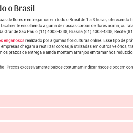
o o Brasil
as de flores e entregamos em todo o Brasil de 1 a 3 horas, oferecendo f
e facilmente escolhendo alguma de nossas coroas de flores acima, ou f
da Grande São Paulo (11) 4003-4338, Brasília (61) 4003-4338, Recife (81
ços enganosos
realizado por algumas floriculturas online. Esse tipo de p
 empresas chegam a reutilizar coroas já utilizadas em outros velórios, t
m os prazos de entrega e ainda montam arranjos em tamanhos reduzid
dia. Preços excessivamente baixos costumam indicar riscos e podem co