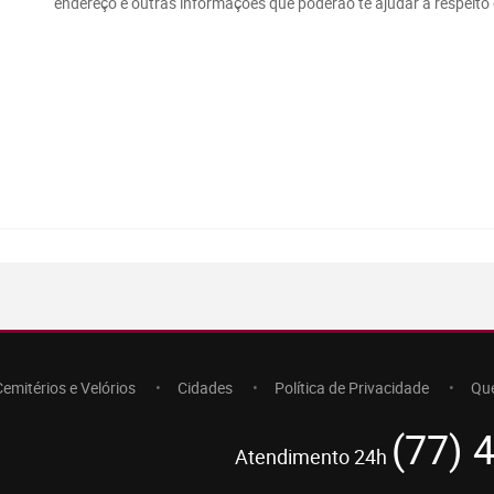
endereço e outras informações que poderão te ajudar a respeito 
Cemitérios e Velórios
Cidades
Política de Privacidade
Qu
(77) 
Atendimento 24h