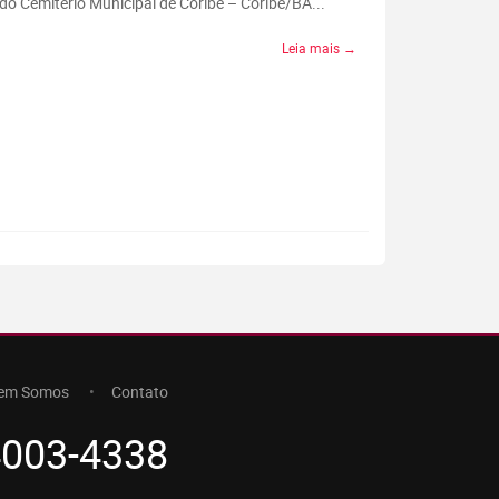
do Cemitério Municipal de Coribe – Coribe/BA...
Leia mais →
em Somos
Contato
4003-4338