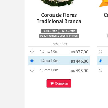
Coroa de Flores
C
Tradicional Branca
Faixa Grátis
Frete Grátis
Pague somente após a entrega
Tamanhos
1,0m x 1,0m
377,00
R$
1,2m x 1,0m
446,00
R$
1,5m x 1,0m
498,00
R$
Comprar