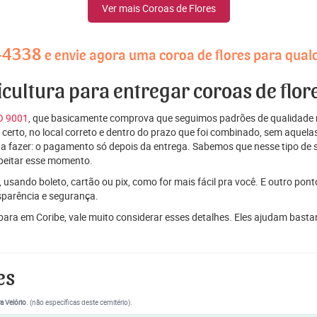
Ver mais Coroas de Flores
-4338
e envie agora uma coroa de flores para qual
icultura para entregar coroas de flor
SO 9001
, que basicamente comprova que seguimos padrões de qualidade r
ito certo, no local correto e dentro do prazo que foi combinado, sem aqu
 a fazer: o pagamento só depois da entrega. Sabemos que nesse tipo de 
peitar esse momento.
 usando boleto, cartão ou pix, como for mais fácil pra você. E outro pon
sparência e segurança.
 para em Coribe, vale muito considerar esses detalhes. Eles ajudam bast
es
a Velório
. (não específicas deste cemitério).