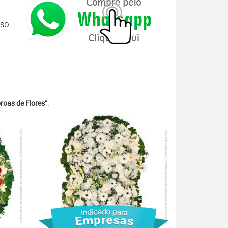
ISO
roas de Flores”
.