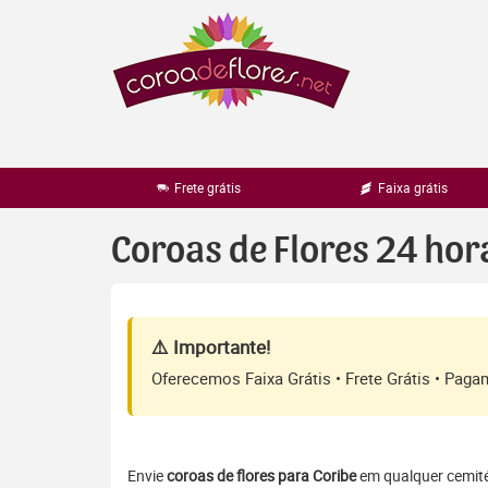
Pular
para
o
conteúdo
Frete grátis
Faixa grátis
Coroas de Flores 24 hor
⚠️ Importante!
Oferecemos Faixa Grátis • Frete Grátis • Pag
Envie
coroas de flores para Coribe
em qualquer cemitér