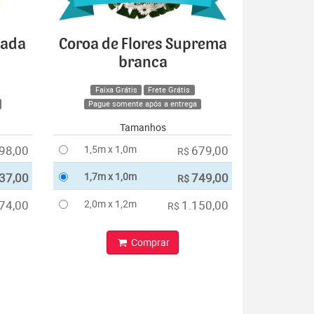
cada
Coroa de Flores Suprema
branca
Faixa Grátis
Frete Grátis
Pague somente após a entrega
Tamanhos
98,00
1,5m x 1,0m
679,00
R$
37,00
1,7m x 1,0m
749,00
R$
74,00
2,0m x 1,2m
1.150,00
R$
Comprar