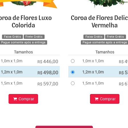
oroa de Flores Luxo
Coroa de Flores Deli
Colorida
Vermelha
Faixa Grátis
Frete Grátis
Faixa Grátis
Frete Grátis
Pague somente após a entrega
Pague somente após a entrega
Tamanhos
Tamanhos
1,0m x 1,0m
446,00
1,0m x 1,0m
4
R$
R$
1,2m x 1,0m
498,00
1,2m x 1,0m
5
R$
R$
1,5m x 1,0m
597,00
1,5m x 1,0m
6
R$
R$
Comprar
Comprar